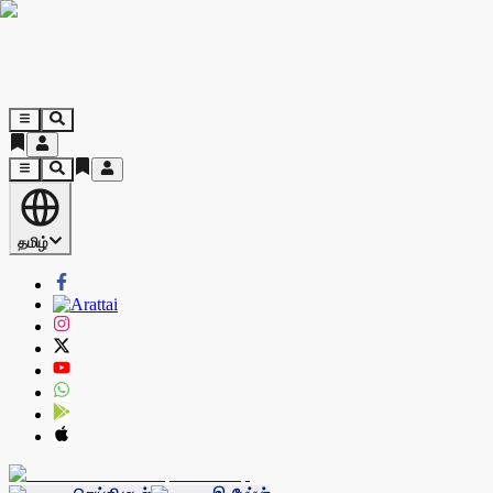
தமிழ்