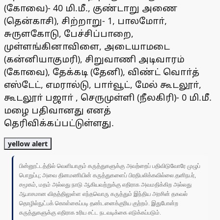
(கோவை)- 40 மி.மீ., குண்டாறு அணை
(தென்காசி), சிற்றாறு- 1, பாலமோா்,
சுருளகோடு, பேச்சிப்பாறை,
முள்ளங்கினாவிளை, அடையாமடை
(கன்னியாகுமரி), சிறுவாணி அடிவாரம்
(கோவை), தேக்கடி (தேனி), விண்ட் வொா்த்
எஸ்டேட், எமரால்டு, பாா்வூட், மேல் கூடலூா்,
கூடலூா் பஜாா் , செருமுள்ளி (நீலகிரி)- 0 மி.மீ.
மழை பதிவானது எனத்
தெரிவிக்கப்பட்டுள்ளது.
yellow alert
பின்னூட்டத்தில் வெளியாகும் கருத்துகளுக்கு அவற்றைப் பதிவிடுவோரே முழுப்
பொறுப்பு; அவை தினமணியின் கருத்துகளைப் பிரதிபலிக்கவில்லை.தனிநபர்,
சமூகம், மதம் அல்லது நாடு ஆகியவற்றுக்கு எதிராக அவமதிக்கிற அல்லது
ஆபாசமான விதத்திலுள்ள எந்தவொரு கருத்தும் இந்திய அரசின் தகவல்
தொழில்நுட்பக் கொள்கைப்படி தண்டனைக்குரிய குற்றம். இதுபோன்ற
கருத்துகளுக்கு எதிராக உரிய சட்ட நடவடிக்கை எடுக்கப்படும்.