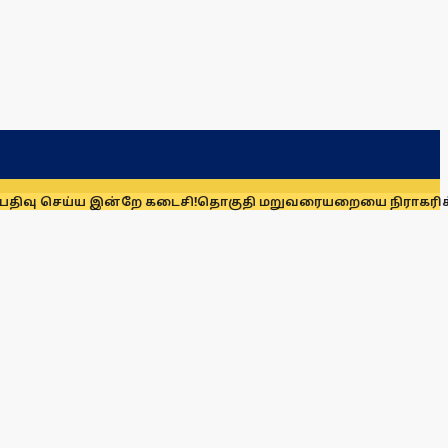
்ய இன்றே கடைசி!
தொகுதி மறுவரையறையை நிராகரிக்க காரணம் எ