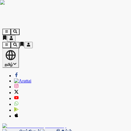
தமிழ்