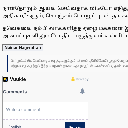
நாள்தோறும் ஆய்வு செய்வதாக விடியோ எடுத்த
அதிகாரிகளும், கொஞ்சம் பொறுப்புடன் தங்கள
தவெகவை நம்பி வாக்களித்த ஏழை மக்களை இந்
அமைப்புகளிலும் போதிய மருத்துவா் உள்ளிட
Nainar Nagendran
பின்னூட்டத்தில் வெளியாகும் கருத்துகளுக்கு அவற்றைப் பதிவிடுவோரே முழுப் பொற
எந்தவொரு கருத்தும் இந்திய அரசின் தகவல் தொழில்நுட்பக் கொள்கைப்படி தண்டனைக்கு