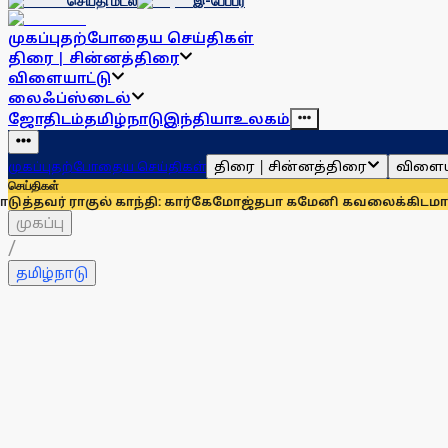
செய்தி மடல்
இ-பேப்பர்
முகப்பு
தற்போதைய செய்திகள்
திரை | சின்னத்திரை
விளையாட்டு
லைஃப்ஸ்டைல்
ஜோதிடம்
தமிழ்நாடு
இந்தியா
உலகம்
திரை | சின்னத்திரை
விளைய
முகப்பு
தற்போதைய செய்திகள்
செய்திகள்
ுல் காந்தி: கார்கே
மோஜ்தபா கமேனி கவலைக்கிடமா? விடியோ வெ
முகப்பு
/
தமிழ்நாடு