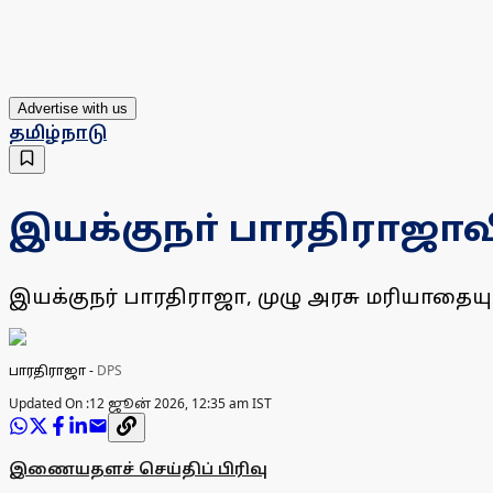
Advertise with us
தமிழ்நாடு
இயக்குநா் பாரதிராஜாவ
இயக்குநர் பாரதிராஜா, முழு அரசு மரியாதையுட
பாரதிராஜா
-
DPS
Updated On :
12 ஜூன் 2026, 12:35 am IST
இணையதளச் செய்திப் பிரிவு