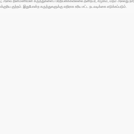
ுப்பு; அவை தினமணியின் கருத்துகளைப் பிரதிபலிக்கவில்லை.தனிநபர், சமூகம், மதம் அல்லது
ரிய குற்றம். இதுபோன்ற கருத்துகளுக்கு எதிராக உரிய சட்ட நடவடிக்கை எடுக்கப்படும்.