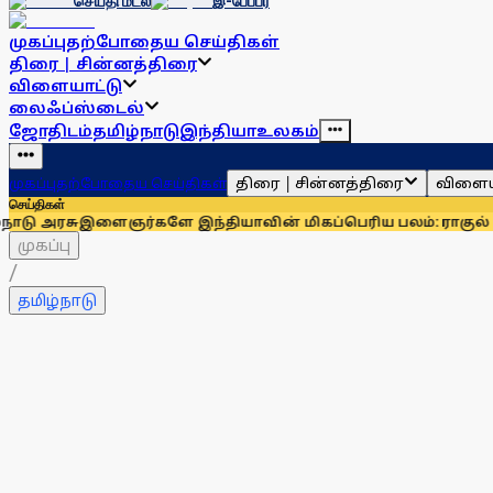
செய்தி மடல்
இ-பேப்பர்
முகப்பு
தற்போதைய செய்திகள்
திரை | சின்னத்திரை
விளையாட்டு
லைஃப்ஸ்டைல்
ஜோதிடம்
தமிழ்நாடு
இந்தியா
உலகம்
திரை | சின்னத்திரை
விளைய
முகப்பு
தற்போதைய செய்திகள்
செய்திகள்
ைஞர்களே இந்தியாவின் மிகப்பெரிய பலம்: ராகுல் காந்தி
உதயநித
முகப்பு
/
தமிழ்நாடு