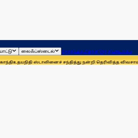
ாட்டு
லைஃப்ஸ்டைல்
ஜோதிடம்
தமிழ்நாடு
இந்தியா
உலகம்
ி ஸ்டாலினைச் சந்தித்து நன்றி தெரிவித்த விவசாயிகள்!
நாங்கள