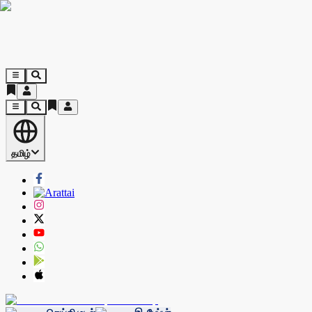
தமிழ்