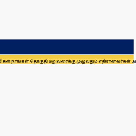
் தொகுதி மறுவரைக்கு முழுவதும் எதிரானவர்கள் அல்லர்: கனிமொ