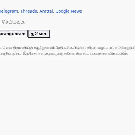
Telegram
,
Threads
,
Arattai
,
Google News
 செய்யவும்.
parangunram
தவெக
ுப்பு; அவை தினமணியின் கருத்துகளைப் பிரதிபலிக்கவில்லை.தனிநபர், சமூகம், மதம் அல்லது
ரிய குற்றம். இதுபோன்ற கருத்துகளுக்கு எதிராக உரிய சட்ட நடவடிக்கை எடுக்கப்படும்.