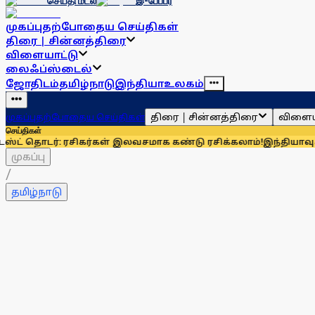
செய்தி மடல்
இ-பேப்பர்
முகப்பு
தற்போதைய செய்திகள்
திரை | சின்னத்திரை
விளையாட்டு
லைஃப்ஸ்டைல்
ஜோதிடம்
தமிழ்நாடு
இந்தியா
உலகம்
திரை | சின்னத்திரை
விளைய
முகப்பு
தற்போதைய செய்திகள்
செய்திகள்
: ரசிகர்கள் இலவசமாக கண்டு ரசிக்கலாம்!
இந்தியாவுக்கு 67% எல
முகப்பு
/
தமிழ்நாடு