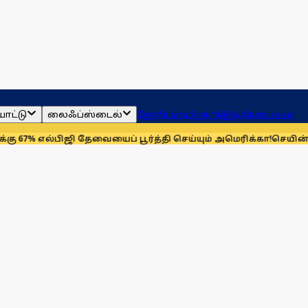
ாட்டு
லைஃப்ஸ்டைல்
ஜோதிடம்
தமிழ்நாடு
இந்தியா
உலகம்
்பிஜி தேவையைப் பூர்த்தி செய்யும் அமெரிக்கா!
செயின்ட் லூயிஸ் ர