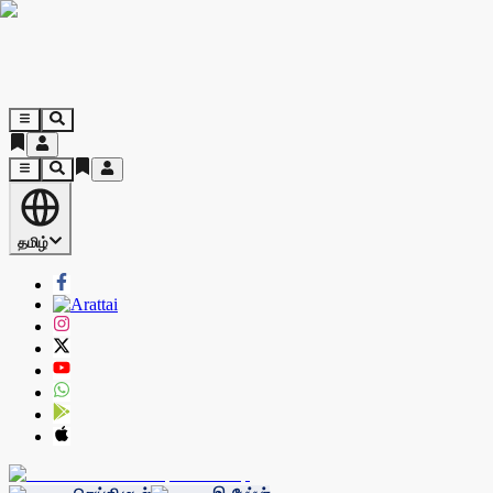
தமிழ்