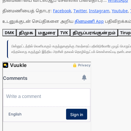
தினமணி'யை வாட்ஸ்ஆப் சேனலில் பின்தொடர...
WhatsApp
தினமணியைத் தொடர:
Facebook
,
Twitter
,
Instagram
,
Youtube
,
உடனுக்குடன் செய்திகளை அறிய
தினமணி App
பதிவிறக்கம்
DMK
திமுக
மதுரை
TVK
திருப்பரங்குன்றம்
Tiru
பின்னூட்டத்தில் வெளியாகும் கருத்துகளுக்கு அவற்றைப் பதிவிடுவோரே முழுப் பொற
எந்தவொரு கருத்தும் இந்திய அரசின் தகவல் தொழில்நுட்பக் கொள்கைப்படி தண்டனைக்கு