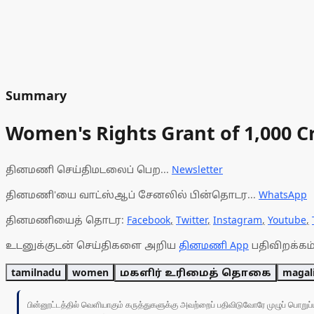
Summary
Women's Rights Grant of ₹1,000 Cr
தினமணி செய்திமடலைப் பெற...
Newsletter
தினமணி'யை வாட்ஸ்ஆப் சேனலில் பின்தொடர...
WhatsApp
தினமணியைத் தொடர:
Facebook
,
Twitter
,
Instagram
,
Youtube
,
உடனுக்குடன் செய்திகளை அறிய
தினமணி App
பதிவிறக்கம்
tamilnadu
women
மகளிர் உரிமைத் தொகை
magali
பின்னூட்டத்தில் வெளியாகும் கருத்துகளுக்கு அவற்றைப் பதிவிடுவோரே முழுப் பொற