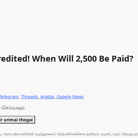
edited! When Will ₹2,500 Be Paid?
Telegram
,
Threads
,
Arattai
,
Google News
 செய்யவும்.
r urimai thogai
ுப்பு; அவை தினமணியின் கருத்துகளைப் பிரதிபலிக்கவில்லை.தனிநபர், சமூகம், மதம் அல்லது