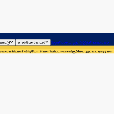
ாட்டு
லைஃப்ஸ்டைல்
ஜோதிடம்
தமிழ்நாடு
இந்தியா
உலகம்
ிடியோ வெளியிட்ட ஈரான்!
குடும்ப அட்டைதாரர்கள் விரல்ரேகை 