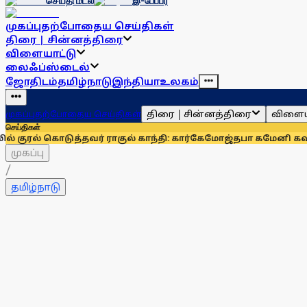
செய்தி மடல்
இ-பேப்பர்
முகப்பு
தற்போதைய செய்திகள்
திரை | சின்னத்திரை
விளையாட்டு
லைஃப்ஸ்டைல்
ஜோதிடம்
தமிழ்நாடு
இந்தியா
உலகம்
திரை | சின்னத்திரை
விளைய
முகப்பு
தற்போதைய செய்திகள்
செய்திகள்
்தவர் ராகுல் காந்தி: கார்கே
மோஜ்தபா கமேனி கவலைக்கிடமா? வ
முகப்பு
/
தமிழ்நாடு