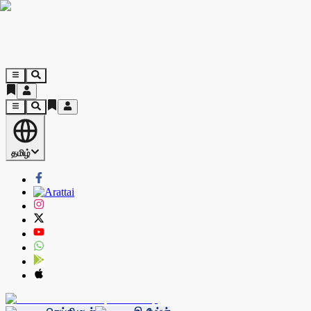
தமிழ்