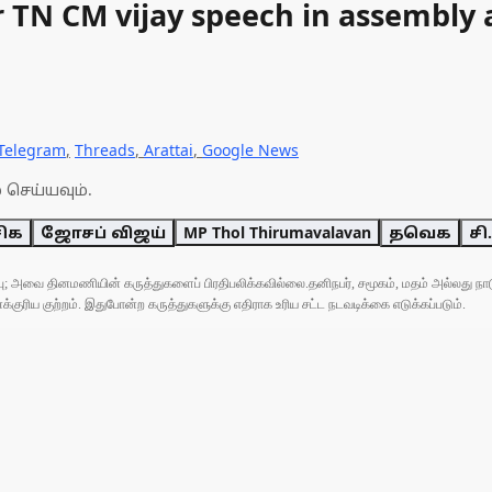
 TN CM vijay speech in assembly 
Telegram
,
Threads
,
Arattai
,
Google News
 செய்யவும்.
சிக
ஜோசப் விஜய்
MP Thol Thirumavalavan
தவெக
சி
ுப்பு; அவை தினமணியின் கருத்துகளைப் பிரதிபலிக்கவில்லை.தனிநபர், சமூகம், மதம் அல்லது
ரிய குற்றம். இதுபோன்ற கருத்துகளுக்கு எதிராக உரிய சட்ட நடவடிக்கை எடுக்கப்படும்.