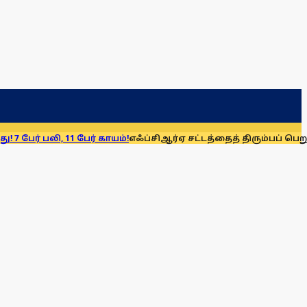
1 பேர் காயம்!
எஃப்சிஆர்ஏ சட்டத்தைத் திரும்பப் பெறுக: மு.க. ஸ்டா