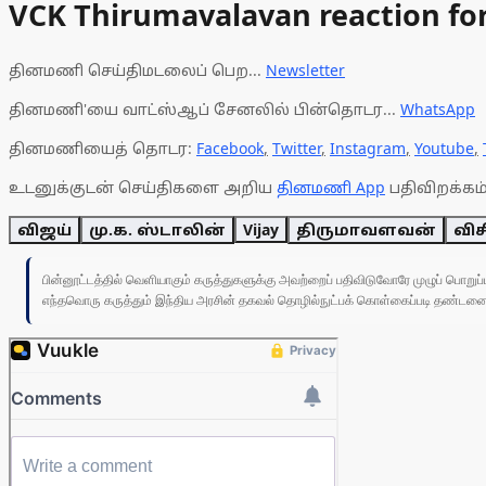
VCK Thirumavalavan reaction for
தினமணி செய்திமடலைப் பெற...
Newsletter
தினமணி'யை வாட்ஸ்ஆப் சேனலில் பின்தொடர...
WhatsApp
தினமணியைத் தொடர:
Facebook
,
Twitter
,
Instagram
,
Youtube
,
உடனுக்குடன் செய்திகளை அறிய
தினமணி App
பதிவிறக்கம்
விஜய்
மு.க. ஸ்டாலின்
Vijay
திருமாவளவன்
வி
பின்னூட்டத்தில் வெளியாகும் கருத்துகளுக்கு அவற்றைப் பதிவிடுவோரே முழுப் பொற
எந்தவொரு கருத்தும் இந்திய அரசின் தகவல் தொழில்நுட்பக் கொள்கைப்படி தண்டனைக்கு