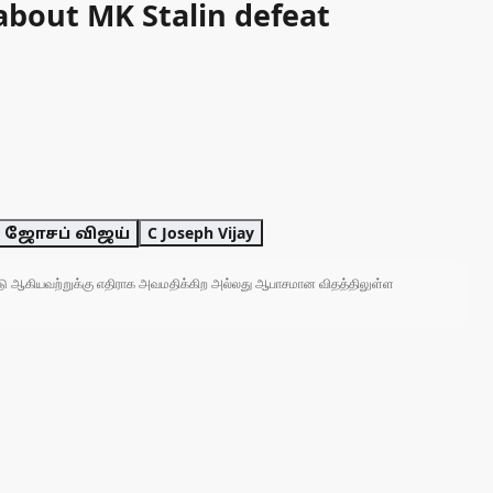
about MK Stalin defeat
. ஜோசப் விஜய்
C Joseph Vijay
 நாடு ஆகியவற்றுக்கு எதிராக அவமதிக்கிற அல்லது ஆபாசமான விதத்திலுள்ள