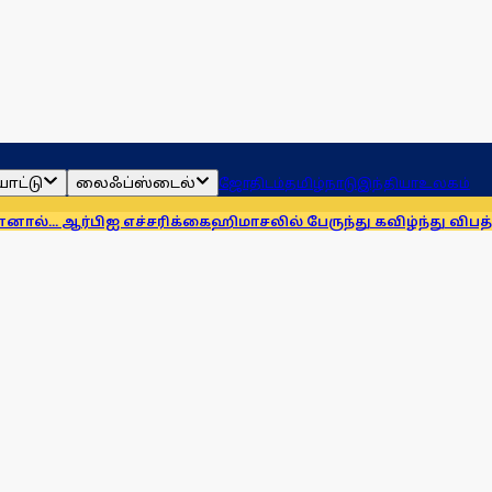
ாட்டு
லைஃப்ஸ்டைல்
ஜோதிடம்
தமிழ்நாடு
இந்தியா
உலகம்
 எச்சரிக்கை
ஹிமாசலில் பேருந்து கவிழ்ந்து விபத்து! 7 பேர் பலி, 1