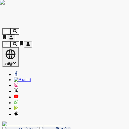
தமிழ்