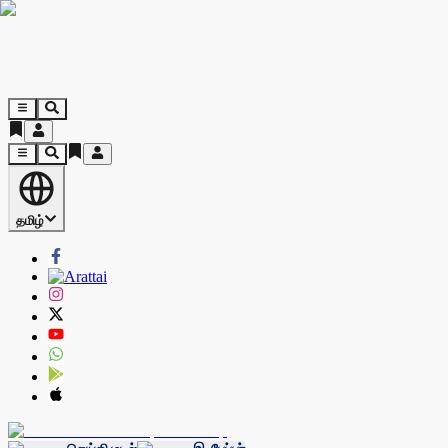
தமிழ்