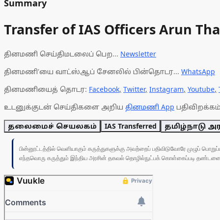
Summary
Transfer of IAS Officers Arun T
தினமணி செய்திமடலைப் பெற...
Newsletter
தினமணி'யை வாட்ஸ்ஆப் சேனலில் பின்தொடர...
WhatsApp
தினமணியைத் தொடர:
Facebook
,
Twitter
,
Instagram
,
Youtube
,
உடனுக்குடன் செய்திகளை அறிய
தினமணி App
பதிவிறக்கம்
தலைமைச் செயலகம்
IAS Transferred
தமிழ்நாடு அர
பின்னூட்டத்தில் வெளியாகும் கருத்துகளுக்கு அவற்றைப் பதிவிடுவோரே முழுப் பொற
எந்தவொரு கருத்தும் இந்திய அரசின் தகவல் தொழில்நுட்பக் கொள்கைப்படி தண்டனைக்கு