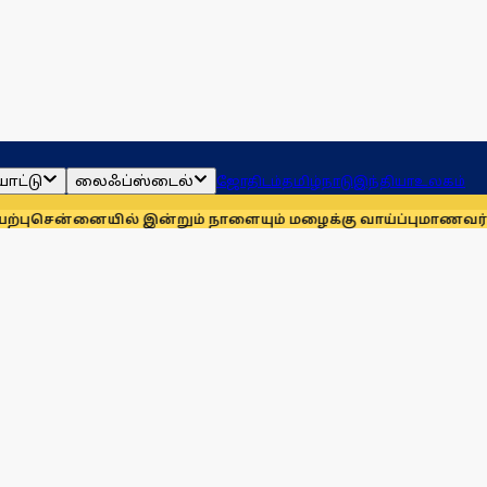
ாட்டு
லைஃப்ஸ்டைல்
ஜோதிடம்
தமிழ்நாடு
இந்தியா
உலகம்
யில் இன்றும் நாளையும் மழைக்கு வாய்ப்பு
மாணவர்களுக்காக முத