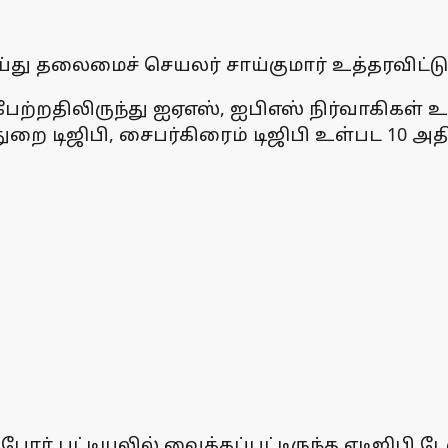
து தலைமைச் செயலர் சாய்குமார் உத்தரவிட்டுள
ற்றதிலிருந்து ஐஏஎஸ், ஐபிஎஸ் நிர்வாகிகள் உ
றை டிஜிபி, சைபர்கிரைம் டிஜிபி உள்பட 10 அதி
் பட்டியலில் வைக்கப்பட்டிருந்த ஏடிஜிபி டே