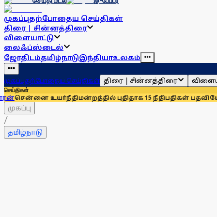
செய்தி மடல்
இ-பேப்பர்
முகப்பு
தற்போதைய செய்திகள்
திரை | சின்னத்திரை
விளையாட்டு
லைஃப்ஸ்டைல்
ஜோதிடம்
தமிழ்நாடு
இந்தியா
உலகம்
திரை | சின்னத்திரை
விளைய
முகப்பு
தற்போதைய செய்திகள்
செய்திகள்
 உயா்நீதிமன்றத்தில் புதிதாக 15 நீதிபதிகள் பதவியேற்பு
சென்னை
முகப்பு
/
தமிழ்நாடு