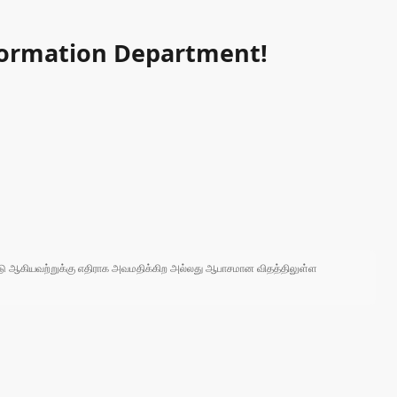
nformation Department!
 நாடு ஆகியவற்றுக்கு எதிராக அவமதிக்கிற அல்லது ஆபாசமான விதத்திலுள்ள