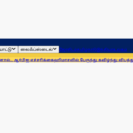
ாட்டு
லைஃப்ஸ்டைல்
ஜோதிடம்
தமிழ்நாடு
இந்தியா
உலகம்
ஐ எச்சரிக்கை
ஹிமாசலில் பேருந்து கவிழ்ந்து விபத்து! 7 பேர் பலி, 