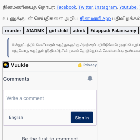
தினமணியைத் தொடர:
Facebook
,
Twitter
,
Instagram
,
Youtube
,
உடனுக்குடன் செய்திகளை அறிய
தினமணி App
பதிவிறக்கம்
murder
AIADMK
girl child
admk
Edappadi Palanisamy
பின்னூட்டத்தில் வெளியாகும் கருத்துகளுக்கு அவற்றைப் பதிவிடுவோரே முழுப் பொற
எந்தவொரு கருத்தும் இந்திய அரசின் தகவல் தொழில்நுட்பக் கொள்கைப்படி தண்டனைக்கு