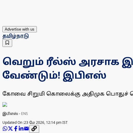
Advertise with us
தமிழ்நாடு
வெறும் ரீல்ஸ் அரசாக 
வேண்டும்! இபிஎஸ்
கோவை சிறுமி கொலைக்கு அதிமுக பொதுச் செ
இபிஎஸ்
-
ENS
Updated On :
23 மே 2026, 12:14 pm IST