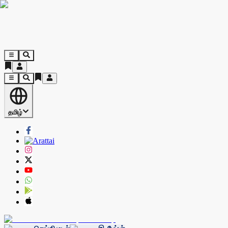
தமிழ்