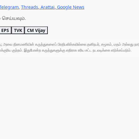
Telegram
,
Threads
,
Arattai
,
Google News
 செய்யவும்.
EPS
TVK
CM Vijay
ுப்பு; அவை தினமணியின் கருத்துகளைப் பிரதிபலிக்கவில்லை.தனிநபர், சமூகம், மதம் அல்லது
ரிய குற்றம். இதுபோன்ற கருத்துகளுக்கு எதிராக உரிய சட்ட நடவடிக்கை எடுக்கப்படும்.