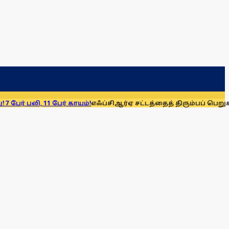
11 பேர் காயம்!
எஃப்சிஆர்ஏ சட்டத்தைத் திரும்பப் பெறுக: மு.க. ஸ்டா