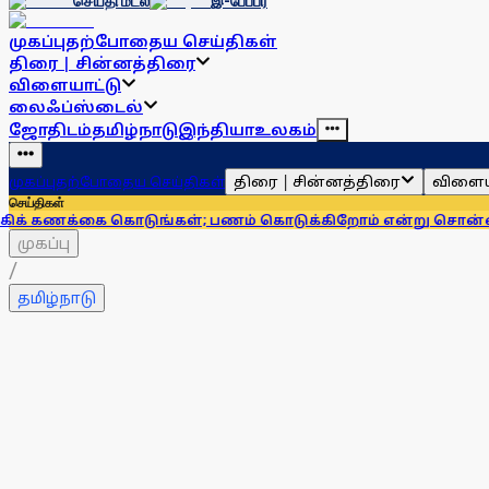
செய்தி மடல்
இ-பேப்பர்
முகப்பு
தற்போதைய செய்திகள்
திரை | சின்னத்திரை
விளையாட்டு
லைஃப்ஸ்டைல்
ஜோதிடம்
தமிழ்நாடு
இந்தியா
உலகம்
திரை | சின்னத்திரை
விளைய
முகப்பு
தற்போதைய செய்திகள்
செய்திகள்
ை கொடுங்கள்; பணம் கொடுக்கிறோம் என்று சொன்னால்... ஆர்பி
முகப்பு
/
தமிழ்நாடு