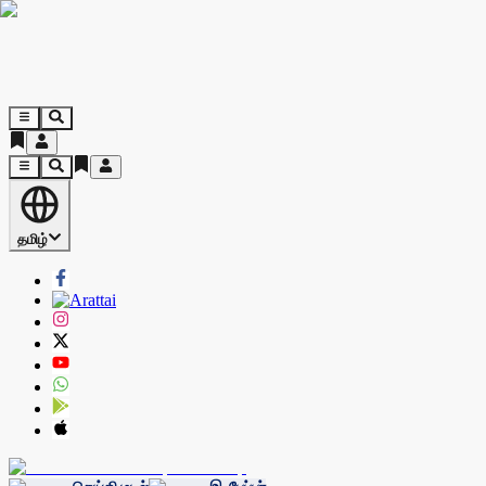
தமிழ்