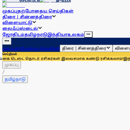
செய்தி மடல்
இ-பேப்பர்
முகப்பு
தற்போதைய செய்திகள்
திரை | சின்னத்திரை
விளையாட்டு
லைஃப்ஸ்டைல்
ஜோதிடம்
தமிழ்நாடு
இந்தியா
உலகம்
திரை | சின்னத்திரை
விளைய
முகப்பு
தற்போதைய செய்திகள்
செய்திகள்
 தொடர்: ரசிகர்கள் இலவசமாக கண்டு ரசிக்கலாம்!
இந்தியாவுக்கு 
முகப்பு
/
தமிழ்நாடு