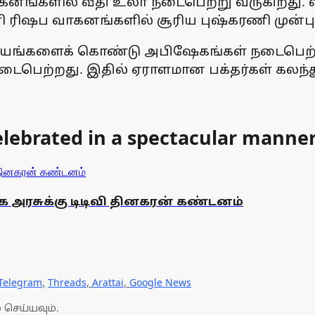
கனங்களில் வீதி உலா நடைபெற்று வருகிறது. வி
ி ரிஷப வாகனங்களில் சூரிய புஷ்கரணி முன்பு எ
வியங்களைக் கொண்டு அபிஷேகங்கள் நடைபெற்று 
ைபெற்றது. இதில் ஏராளமான பக்தர்கள் கலந்த
celebrated in a spectacular mann
ிழக அரசுக்கு டிடிவி தினகரன் கண்டனம்
Telegram
,
Threads
,
Arattai
,
Google News
 செய்யவும்.