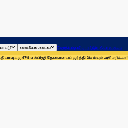
ாட்டு
லைஃப்ஸ்டைல்
ஜோதிடம்
தமிழ்நாடு
இந்தியா
உலகம்
67% எல்பிஜி தேவையைப் பூர்த்தி செய்யும் அமெரிக்கா!
செயின்ட் லூ