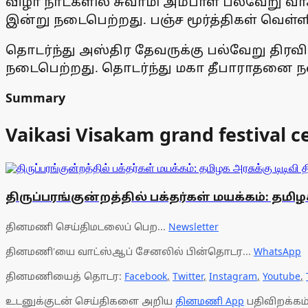
விழா நாட்களில் சுவாமி அம்பாள் பல்வேறு வா
இன்று நடைபெற்றது. பஞ்ச மூர்த்திகள் வெள்ள
தொடர்ந்து அஸ்திர தேவருக்கு பல்வேறு திர
நடைபெற்றது. தொடர்ந்து மகா தீபாராதனை நட
Summary
Vaikasi Visakam grand festival 
திருப்பரங்குன்றத்தில் பக்தர்கள் மயக்கம்: தம
தினமணி செய்திமடலைப் பெற...
Newsletter
தினமணி'யை வாட்ஸ்ஆப் சேனலில் பின்தொடர...
WhatsApp
தினமணியைத் தொடர:
Facebook
,
Twitter
,
Instagram
,
Youtube
,
உடனுக்குடன் செய்திகளை அறிய
தினமணி App
பதிவிறக்கம்