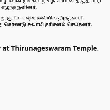
ழாவின் முக்கிய நிகழ்ச்சியான தீர்த்தவாரி
ழுந்தருளினர்‌.
சூரிய புஷ்கரணியில் தீர்த்தவாரி
ு கொண்டு சுவாமி தரிசனம் செய்தனர்.
er at Thirunageswaram Temple.