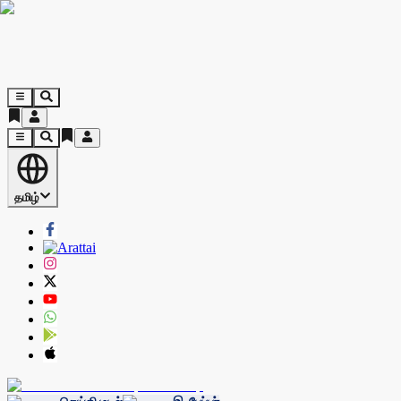
தமிழ்