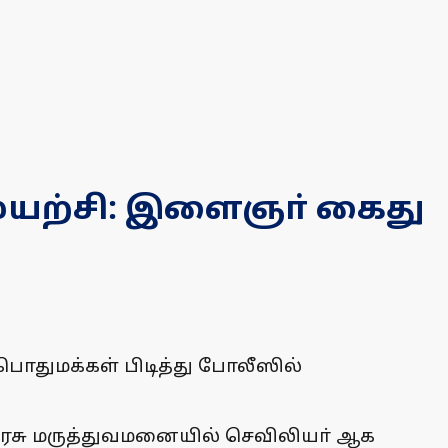
முயற்சி: இளைஞா் கைது
ொதுமக்கள் பிடித்து போலீஸில்
 அரசு மருத்துவமனையில் செவிலியா் ஆக