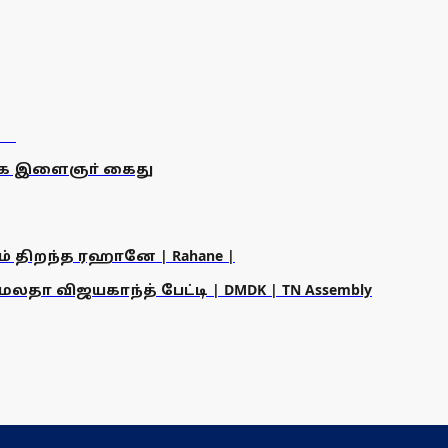
ுகே இளைஞா் கைது
ம் திறந்த ரஹானே | Rahane |
தா விஜயகாந்த் பேட்டி | DMDK | TN Assembly