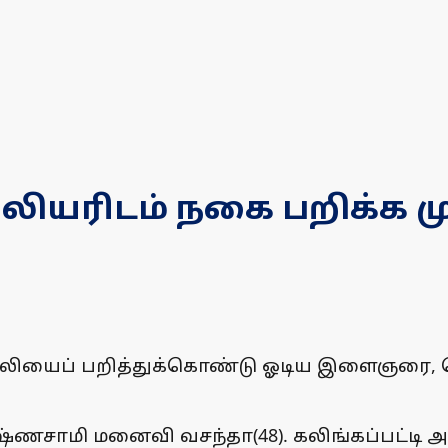
ிலியரிடம் நகை பறிக்க 
்கிலியைப் பறித்துக்கொண்டு ஓடிய இளைஞரை, ப
ருஷ்ணசாமி மனைவி வசந்தா(48). கலிங்கப்பட்டி