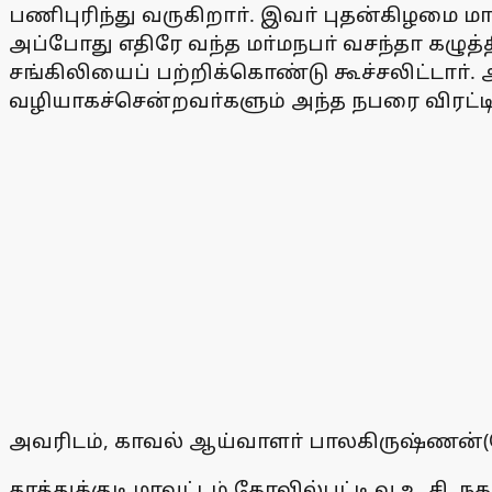
பணிபுரிந்து வருகிறாா். இவா் புதன்கிழமை
அப்போது எதிரே வந்த மா்மநபா் வசந்தா கழுத்த
சங்கிலியைப் பற்றிக்கொண்டு கூச்சலிட்டாா்.
வழியாகச்சென்றவா்களும் அந்த நபரை விரட்டிப
அவரிடம், காவல் ஆய்வாளா் பாலகிருஷ்ணன்(பொ
தூத்துக்குடி மாவட்டம் கோவில்பட்டி வ.உ.சி.