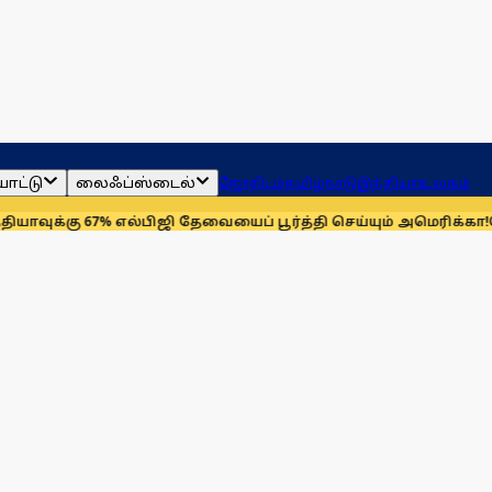
ாட்டு
லைஃப்ஸ்டைல்
ஜோதிடம்
தமிழ்நாடு
இந்தியா
உலகம்
ு 67% எல்பிஜி தேவையைப் பூர்த்தி செய்யும் அமெரிக்கா!
செயின்ட் ல