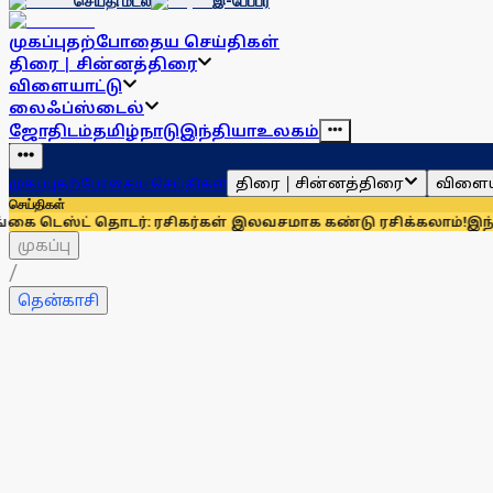
செய்தி மடல்
இ-பேப்பர்
முகப்பு
தற்போதைய செய்திகள்
திரை | சின்னத்திரை
விளையாட்டு
லைஃப்ஸ்டைல்
ஜோதிடம்
தமிழ்நாடு
இந்தியா
உலகம்
திரை | சின்னத்திரை
விளைய
முகப்பு
தற்போதைய செய்திகள்
செய்திகள்
ட் தொடர்: ரசிகர்கள் இலவசமாக கண்டு ரசிக்கலாம்!
இந்தியாவுக்க
முகப்பு
/
தென்காசி