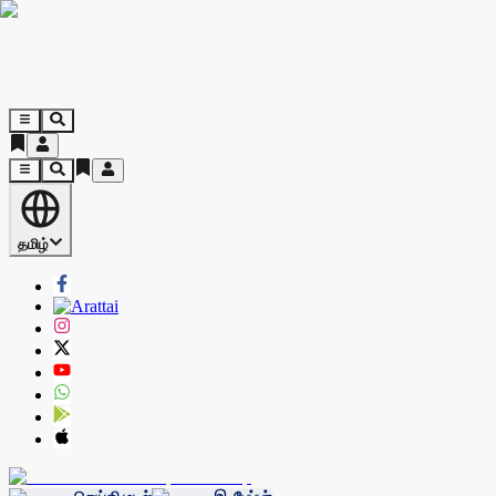
தமிழ்