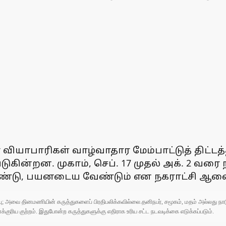
ியாபாரிகள் வாழ்வாதார மேம்பாட்டுத் திட்டத்த
ுகின்றன. முகாம், செப். 17 முதல் அக். 2 வர
கொண்டு, பயனடைய வேண்டும் என நகராட்சி ஆணை
ுப்பு; அவை தினமணியின் கருத்துகளைப் பிரதிபலிக்கவில்லை.தனிநபர், சமூகம், மதம் அல்லது
ரிய குற்றம். இதுபோன்ற கருத்துகளுக்கு எதிராக உரிய சட்ட நடவடிக்கை எடுக்கப்படும்.