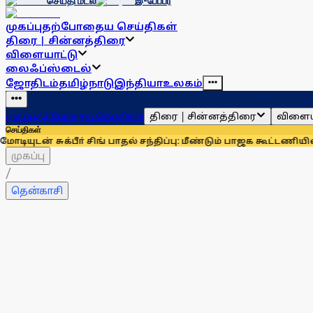
செய்தி மடல்
இ-பேப்பர்
முகப்பு
தற்போதைய செய்திகள்
திரை | சின்னத்திரை
விளையாட்டு
லைஃப்ஸ்டைல்
ஜோதிடம்
தமிழ்நாடு
இந்தியா
உலகம்
திரை | சின்னத்திரை
விளைய
முகப்பு
தற்போதைய செய்திகள்
செய்திகள்
 சுக்பீா் சிங் பாதல் சந்திப்பு: மீண்டும் பாஜக கூட்டணியில் சிர
முகப்பு
/
தென்காசி