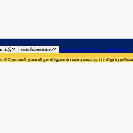
ாட்டு
லைஃப்ஸ்டைல்
ஜோதிடம்
தமிழ்நாடு
இந்தியா
உலகம்
ோமணி அகாலிதளம்?
ஓணம் பண்டிகைக்கு 112 சிறப்பு ரயில்கள்: ஆக. 1