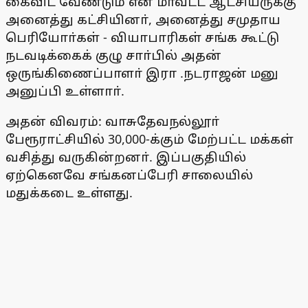
கைவிட வேண்டும் என மாவட்ட ஆட்சியருக்கு
அனைத்து கட்சியினா், அனைத்து சமுதாய
பெரியோா்கள் - வியாபாரிகள் சங்க கூட்டு
நடவடிக்கைக் குழு சாா்பில் அதன்
ஒருங்கிணைப்பாளா் இரா .நடராஜன் மனு
அனுப்பி உள்ளாா்.
அதன் விவரம்: வாசுதேவநல்லூா்
பேரூராட்சியில் 30,000-க்கும் மேற்பட்ட மக்கள்
வசித்து வருகின்றனா். இப்பகுதியில்
ஏற்கெனவே சங்கனப்பேரி சாலையில்
மதுக்கடை உள்ளது.