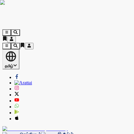
தமிழ்