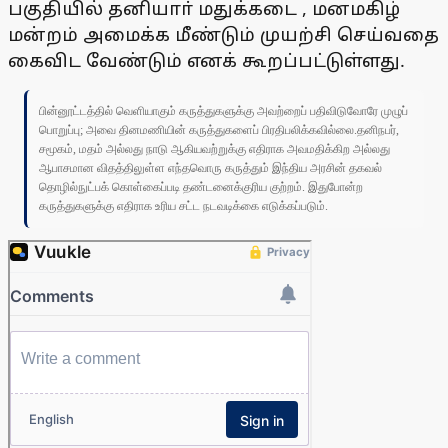
பகுதியில் தனியாா் மதுக்கடை , மனமகிழ்
மன்றம் அமைக்க மீண்டும் முயற்சி செய்வதை
கைவிட வேண்டும் எனக் கூறப்பட்டுள்ளது.
பின்னூட்டத்தில் வெளியாகும் கருத்துகளுக்கு அவற்றைப் பதிவிடுவோரே முழுப்
பொறுப்பு; அவை தினமணியின் கருத்துகளைப் பிரதிபலிக்கவில்லை.தனிநபர்,
சமூகம், மதம் அல்லது நாடு ஆகியவற்றுக்கு எதிராக அவமதிக்கிற அல்லது
ஆபாசமான விதத்திலுள்ள எந்தவொரு கருத்தும் இந்திய அரசின் தகவல்
தொழில்நுட்பக் கொள்கைப்படி தண்டனைக்குரிய குற்றம். இதுபோன்ற
கருத்துகளுக்கு எதிராக உரிய சட்ட நடவடிக்கை எடுக்கப்படும்.