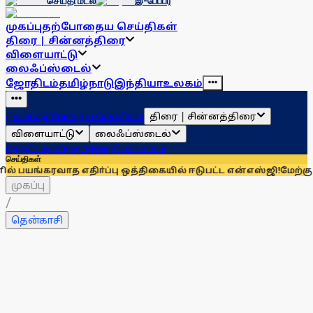
செய்தி மடல்
இ-பேப்பர்
முகப்பு
தற்போதைய செய்திகள்
திரை | சின்னத்திரை
விளையாட்டு
லைஃப்ஸ்டைல்
ஜோதிடம்
தமிழ்நாடு
இந்தியா
உலகம்
திரை | சின்னத்திரை
முகப்பு
தற்போதைய செய்திகள்
விளையாட்டு
லைஃப்ஸ்டைல்
ஜோதிடம்
தமிழ்நாடு
இந்தியா
உலகம்
செய்திகள்
வாத எதிா்ப்பு ஒத்திகையில் ஈடுபட்ட என்எஸ்ஜி!
மேற்கு தொடா்ச்ச
முகப்பு
/
தென்காசி