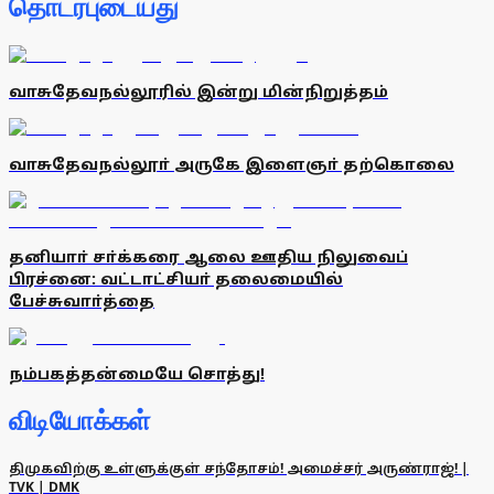
தொடர்புடையது
வாசுதேவநல்லூரில் இன்று மின்நிறுத்தம்
வாசுதேவநல்லூா் அருகே இளைஞா் தற்கொலை
தனியாா் சா்க்கரை ஆலை ஊதிய நிலுவைப்
பிரச்னை: வட்டாட்சியா் தலைமையில்
பேச்சுவாா்த்தை
நம்பகத்தன்மையே சொத்து!
விடியோக்கள்
திமுகவிற்கு உள்ளுக்குள் சந்தோசம்! அமைச்சர் அருண்ராஜ்! |
TVK | DMK