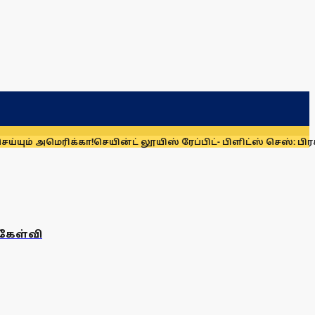
ும் அமெரிக்கா!
செயின்ட் லூயிஸ் ரேப்பிட்- பிளிட்ஸ் செஸ்: பிரக்ஞ
 கேள்வி