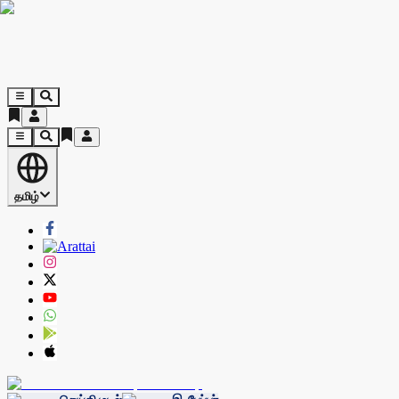
தமிழ்