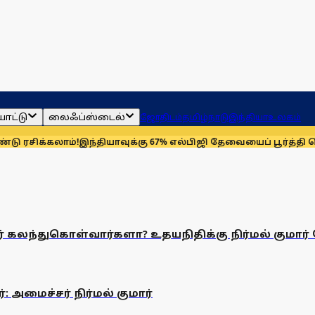
ாட்டு
லைஃப்ஸ்டைல்
ஜோதிடம்
தமிழ்நாடு
இந்தியா
உலகம்
ரசிக்கலாம்!
இந்தியாவுக்கு 67% எல்பிஜி தேவையைப் பூர்த்தி செய்ய
னர் கலந்துகொள்வார்களா? உதயநிதிக்கு நிர்மல் குமார்
 அமைச்சர் நிர்மல் குமார்