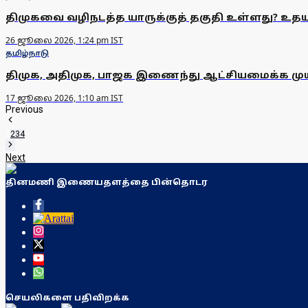
திமுகவை வழிநடத்த யாருக்குத் தகுதி உள்ளது? உதய
26 ஜூலை 2026, 1:24 pm IST
தமிழ்நாடு
திமுக, அதிமுக, பாஜக இணைந்து ஆட்சியமைக்க முய
17 ஜூலை 2026, 1:10 am IST
Previous
1
2
3
4
Next
தினமணி இணையதளத்தை பின்தொடர
செயலிகளை பதிவிறக்க