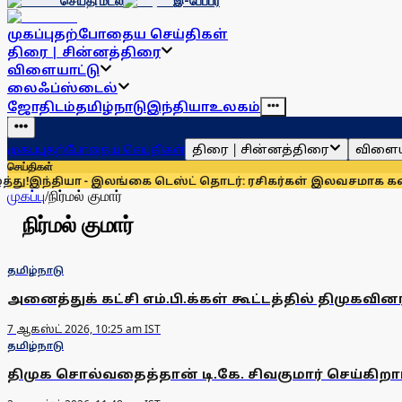
செய்தி மடல்
இ-பேப்பர்
முகப்பு
தற்போதைய செய்திகள்
திரை | சின்னத்திரை
விளையாட்டு
லைஃப்ஸ்டைல்
ஜோதிடம்
தமிழ்நாடு
இந்தியா
உலகம்
திரை | சின்னத்திரை
விளைய
முகப்பு
தற்போதைய செய்திகள்
செய்திகள்
!
இந்தியா - இலங்கை டெஸ்ட் தொடர்: ரசிகர்கள் இலவசமாக கண்டு 
முகப்பு
/
நிர்மல் குமார்
நிர்மல் குமார்
தமிழ்நாடு
அனைத்துக் கட்சி எம்.பி.க்கள் கூட்டத்தில் திமுகவி
7 ஆகஸ்ட் 2026, 10:25 am IST
தமிழ்நாடு
திமுக சொல்வதைத்தான் டி.கே. சிவகுமார் செய்கிறார்: