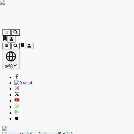
தமிழ்