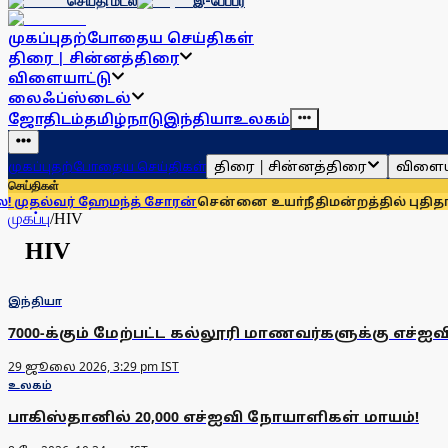
செய்தி மடல்
இ-பேப்பர்
முகப்பு
தற்போதைய செய்திகள்
திரை | சின்னத்திரை
விளையாட்டு
லைஃப்ஸ்டைல்
ஜோதிடம்
தமிழ்நாடு
இந்தியா
உலகம்
திரை | சின்னத்திரை
விளைய
முகப்பு
தற்போதைய செய்திகள்
செய்திகள்
ுதல்வர் ஹேமந்த் சோரன்
சென்னை உயா்நீதிமன்றத்தில் புதிதாக 15
முகப்பு
/
HIV
HIV
இந்தியா
7000-க்கும் மேற்பட்ட கல்லூரி மாணவர்களுக்கு எச்ஐவி 
29 ஜூலை 2026, 3:29 pm IST
உலகம்
பாகிஸ்தானில் 20,000 எச்ஐவி நோயாளிகள் மாயம்!