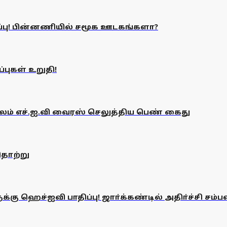
ிப்பு! பின்னணியில் சமூக ஊடகங்களா?
்புகள் உறுதி!
லம் எச்.ஐ.வி வைரஸ் செலுத்திய பெண் கைது
 தொற்று
்கு ஹெச்ஐவி பாதிப்பு! ஜாா்க்கண்டில் அதிா்ச்சி சம்பவ