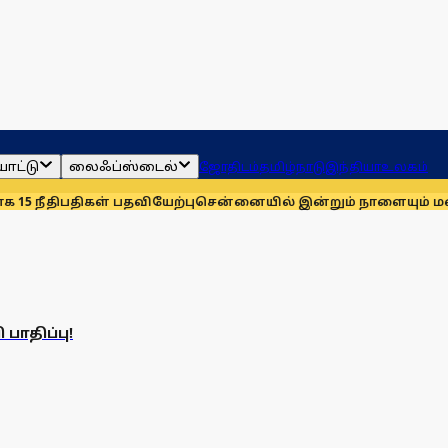
ாட்டு
லைஃப்ஸ்டைல்
ஜோதிடம்
தமிழ்நாடு
இந்தியா
உலகம்
 நீதிபதிகள் பதவியேற்பு
சென்னையில் இன்றும் நாளையும் மழைக்க
பாதிப்பு!