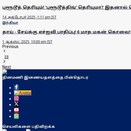
புளூடூத் தெரியும்! 'புளூடூத்திங்' தெரியுமா? இதனால்
14 அக்டோபர் 2025, 1:11 pm IST
இந்தியா
தாய் - சேய்க்கு எச்ஐவி பாதிப்பு! 6 மாத மகன் கொலை!
1 ஆகஸ்ட் 2025, 10:00 pm IST
Previous
1
2
3
Next
தினமணி இணையதளத்தை பின்தொடர
செயலிகளை பதிவிறக்க