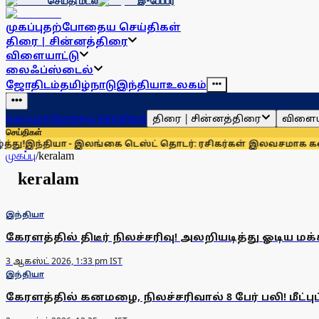
செய்தி மடல்
இ-பேப்பர்
முகப்பு
தற்போதைய செய்திகள்
திரை | சின்னத்திரை
விளையாட்டு
லைஃப்ஸ்டைல்
ஜோதிடம்
தமிழ்நாடு
இந்தியா
உலகம்
திரை | சின்னத்திரை
விளைய
முகப்பு
தற்போதைய செய்திகள்
செய்திகள்
!
இந்தியா - இலங்கை டெஸ்ட் தொடர்: ரசிகர்கள் இலவசமாக கண்டு 
முகப்பு
/
keralam
keralam
இந்தியா
கேரளத்தில் திடீர் நிலச்சரிவு! அலறியடித்து ஓடிய மக்
3 ஆகஸ்ட் 2026, 1:33 pm IST
இந்தியா
கேரளத்தில் கனமழை, நிலச்சரிவால் 8 பேர் பலி! மீட்புப