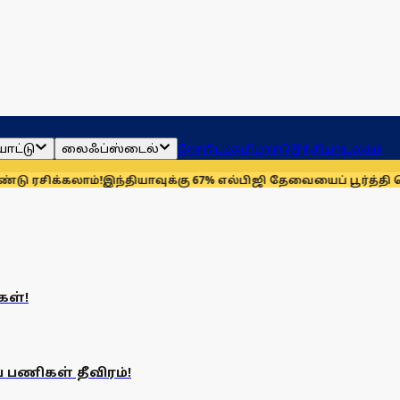
ாட்டு
லைஃப்ஸ்டைல்
ஜோதிடம்
தமிழ்நாடு
இந்தியா
உலகம்
ரசிக்கலாம்!
இந்தியாவுக்கு 67% எல்பிஜி தேவையைப் பூர்த்தி செய்
கள்!
் பணிகள் தீவிரம்!