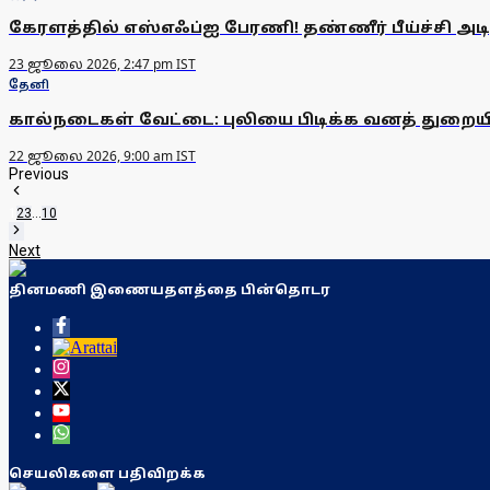
கேரளத்தில் எஸ்எஃப்ஐ பேரணி! தண்ணீர் பீய்ச்சி அடி
23 ஜூலை 2026, 2:47 pm IST
தேனி
கால்நடைகள் வேட்டை: புலியை பிடிக்க வனத் துறையி
22 ஜூலை 2026, 9:00 am IST
Previous
1
2
3
...
10
Next
தினமணி இணையதளத்தை பின்தொடர
செயலிகளை பதிவிறக்க