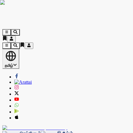
தமிழ்