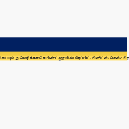
யும் அமெரிக்கா!
செயின்ட் லூயிஸ் ரேப்பிட்- பிளிட்ஸ் செஸ்: பிரக்