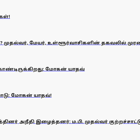
கள்!
ன? முதல்வர், மேயர், உள்ளூர்வாசிகளின் தகவலில் முர
கொண்டிருக்கிறது: மோகன் யாதவ்
பாடு: மோகன் யாதவ்!
த்தினர் அநீதி இழைத்தனர்: ம.பி. முதல்வர் குற்றச்சாட்ட