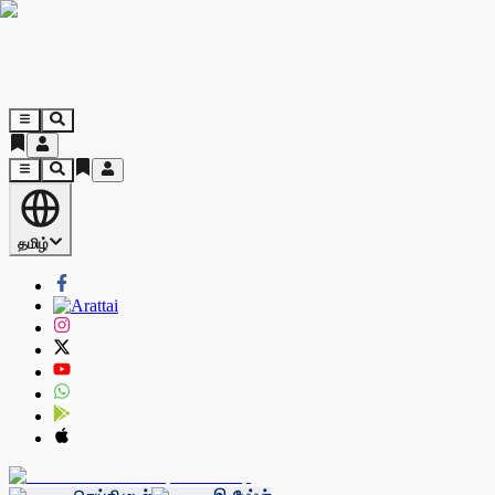
தமிழ்