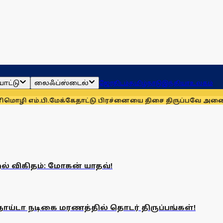
ாட்டு
லைஃப்ஸ்டைல்
ஜோதிடம்
தமிழ்நாடு
இந்தியா
உலகம்
ி எம்.பி.
மேக்கேதாட்டு பிரச்னையை திசை திருப்பவே அனைத்துக் 
ல் விகிதம்: மோகன் யாதவ்!
டா நடிகை மரணத்தில் தொடர் திருப்பங்கள்!