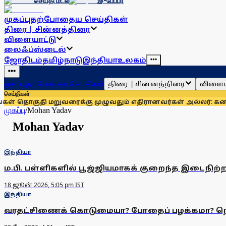
செய்தி மடல்
இ-பேப்பர்
முகப்பு
தற்போதைய செய்திகள்
திரை | சின்னத்திரை
விளையாட்டு
லைஃப்ஸ்டைல்
ஜோதிடம்
தமிழ்நாடு
இந்தியா
உலகம்
திரை | சின்னத்திரை
விளைய
முகப்பு
தற்போதைய செய்திகள்
செய்திகள்
 தொகுதி மறுவரைக்கு முழுவதும் எதிரானவர்கள் அல்லர்: கனிமொழ
முகப்பு
/
Mohan Yadav
Mohan Yadav
இந்தியா
ம.பி. பள்ளிகளில் பூஜ்ஜியமாகக் குறைந்த இடைநிற்ற
18 ஜூன் 2026, 5:05 pm IST
இந்தியா
வரதட்சிணைக் கொடுமையா? போதைப் பழக்கமா? நொய்