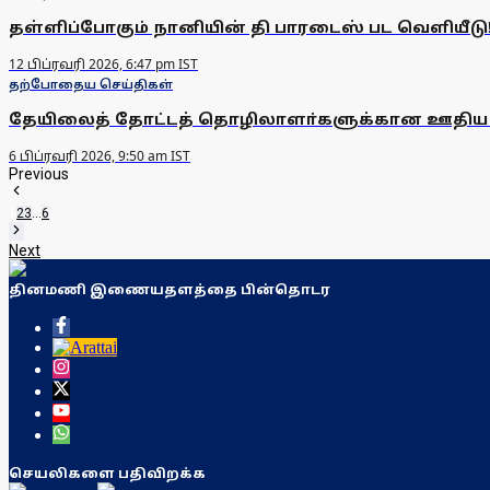
தள்ளிப்போகும் நானியின் தி பாரடைஸ் பட வெளியீடு
12 பிப்ரவரி 2026, 6:47 pm IST
தற்போதைய செய்திகள்
தேயிலைத் தோட்டத் தொழிலாளா்களுக்கான ஊதிய உயா்வ
6 பிப்ரவரி 2026, 9:50 am IST
Previous
1
2
3
...
6
Next
தினமணி இணையதளத்தை பின்தொடர
செயலிகளை பதிவிறக்க