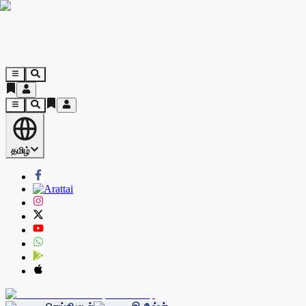
தமிழ்