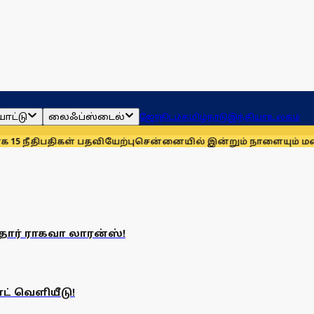
ாட்டு
லைஃப்ஸ்டைல்
ஜோதிடம்
தமிழ்நாடு
இந்தியா
உலகம்
 நீதிபதிகள் பதவியேற்பு
சென்னையில் இன்றும் நாளையும் மழைக்கு
தார் ராகவா லாரன்ஸ்!
ட் வெளியீடு!