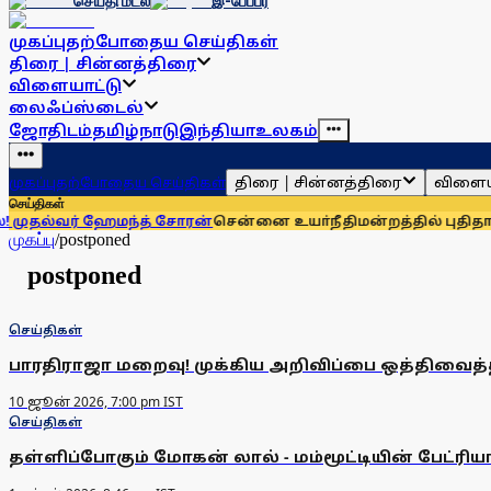
செய்தி மடல்
இ-பேப்பர்
முகப்பு
தற்போதைய செய்திகள்
திரை | சின்னத்திரை
விளையாட்டு
லைஃப்ஸ்டைல்
ஜோதிடம்
தமிழ்நாடு
இந்தியா
உலகம்
திரை | சின்னத்திரை
விளைய
முகப்பு
தற்போதைய செய்திகள்
செய்திகள்
தல்வர் ஹேமந்த் சோரன்
சென்னை உயா்நீதிமன்றத்தில் புதிதாக 15
முகப்பு
/
postponed
postponed
செய்திகள்
பாரதிராஜா மறைவு! முக்கிய அறிவிப்பை ஒத்திவைத்
10 ஜூன் 2026, 7:00 pm IST
செய்திகள்
தள்ளிப்போகும் மோகன் லால் - மம்மூட்டியின் பேட்ரியா