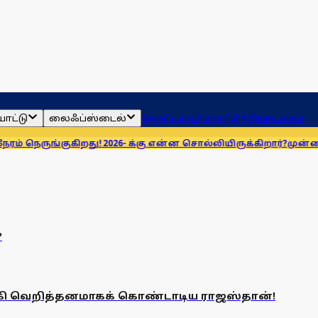
ாட்டு
லைஃப்ஸ்டைல்
ஜோதிடம்
தமிழ்நாடு
இந்தியா
உலகம்
ெருங்குகிறது! 2026- க்கு என்ன சொல்லியிருக்கிறார்?
முன்னணி 
?
்கி வெறித்தனமாகக் கொண்டாடிய ராஜஸ்தான்!