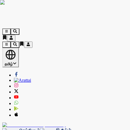
தமிழ்