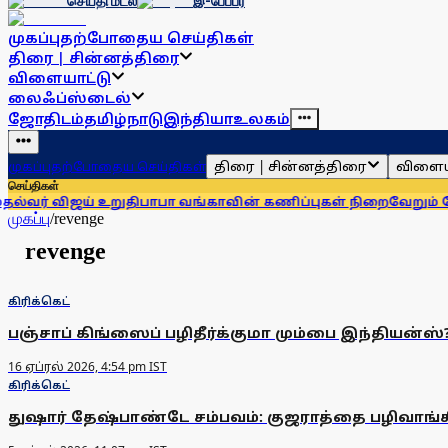
செய்தி மடல்
இ-பேப்பர்
முகப்பு
தற்போதைய செய்திகள்
திரை | சின்னத்திரை
விளையாட்டு
லைஃப்ஸ்டைல்
ஜோதிடம்
தமிழ்நாடு
இந்தியா
உலகம்
திரை | சின்னத்திரை
விளைய
முகப்பு
தற்போதைய செய்திகள்
செய்திகள்
ர் விஜய் உறுதி
பாபா வங்காவின் கணிப்புகள் நிறைவேறும் நேரம் ந
முகப்பு
/
revenge
revenge
கிரிக்கெட்
பஞ்சாப் கிங்ஸைப் பழிதீர்க்குமா மும்பை இந்தியன்ஸ்
16 ஏப்ரல் 2026, 4:54 pm IST
கிரிக்கெட்
துஷார் தேஷ்பாண்டே சம்பவம்: குஜராத்தை பழிவாங