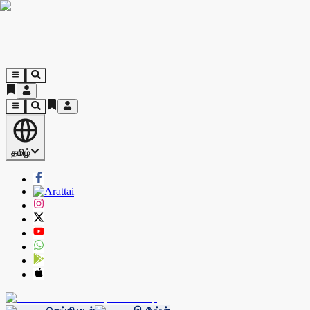
தமிழ்