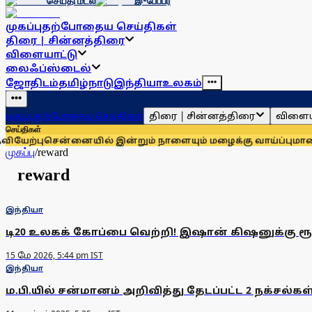
செய்தி மடல்
இ-பேப்பர்
முகப்பு
தற்போதைய செய்திகள்
திரை | சின்னத்திரை
விளையாட்டு
லைஃப்ஸ்டைல்
ஜோதிடம்
தமிழ்நாடு
இந்தியா
உலகம்
திரை | சின்னத்திரை
விளைய
முகப்பு
தற்போதைய செய்திகள்
செய்திகள்
ேற்பு
சென்னையில் இன்றும் நாளையும் மழைக்கு வாய்ப்பு
மாணவர்க
முகப்பு
/
reward
reward
இந்தியா
டி20 உலகக் கோப்பை வெற்றி! இஷான் கிஷனுக்கு ரூ.
15 மே 2026, 5:44 pm IST
இந்தியா
ம.பி.யில் சன்மானம் அறிவித்து தேடப்பட்ட 2 நக்சல்கள