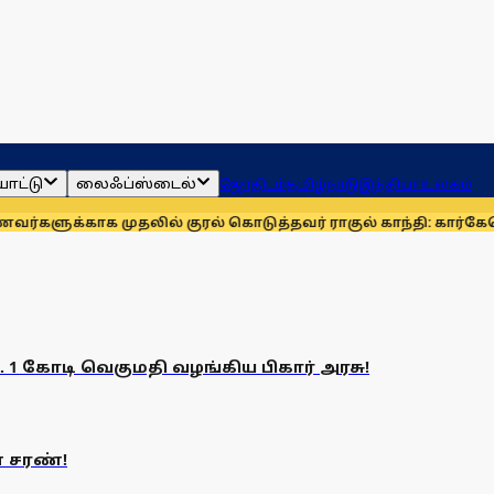
ாட்டு
லைஃப்ஸ்டைல்
ஜோதிடம்
தமிழ்நாடு
இந்தியா
உலகம்
ளுக்காக முதலில் குரல் கொடுத்தவர் ராகுல் காந்தி: கார்கே
தொகு
 1 கோடி வெகுமதி வழங்கிய பிகார் அரசு!
் சரண்!