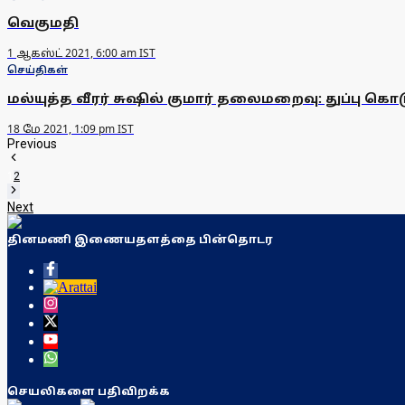
வெகுமதி
1 ஆகஸ்ட் 2021, 6:00 am IST
செய்திகள்
மல்யுத்த வீரர் சுஷில் குமார் தலைமறைவு: துப்பு க
18 மே 2021, 1:09 pm IST
Previous
1
2
Next
தினமணி இணையதளத்தை பின்தொடர
செயலிகளை பதிவிறக்க