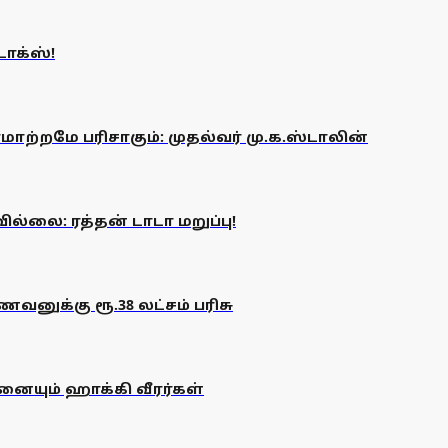
டோக்ஸ்!
ஏமாற்றமே பரிசாகும்: முதல்வர் மு.க.ஸ்டாலின்
ில்லை: ரத்தன் டாடா மறுப்பு!
னுக்கு ரூ.38 லட்சம் பரிசு
நனையும் ஹாக்கி வீரர்கள்