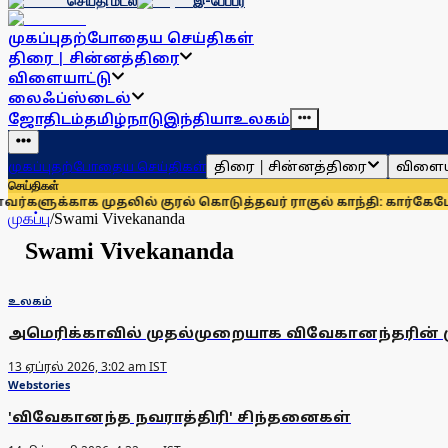
செய்தி மடல்
இ-பேப்பர்
முகப்பு
தற்போதைய செய்திகள்
திரை | சின்னத்திரை
விளையாட்டு
லைஃப்ஸ்டைல்
ஜோதிடம்
தமிழ்நாடு
இந்தியா
உலகம்
திரை | சின்னத்திரை
விளைய
முகப்பு
தற்போதைய செய்திகள்
செய்திகள்
ளுக்காக முதலில் குரல் கொடுத்தவர் ராகுல் காந்தி: கார்கே
மோஜ்
முகப்பு
/
Swami Vivekananda
Swami Vivekananda
உலகம்
அமெரிக்காவில் முதல்முறையாக விவேகானந்தரின் முழ
13 ஏப்ரல் 2026, 3:02 am IST
Webstories
'விவேகானந்த நவராத்திரி' சிந்தனைகள்