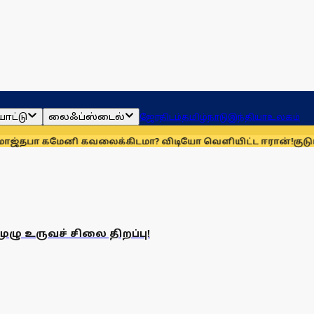
ாட்டு
லைஃப்ஸ்டைல்
ஜோதிடம்
தமிழ்நாடு
இந்தியா
உலகம்
தபா கமேனி கவலைக்கிடமா? விடியோ வெளியிட்ட ஈரான்!
குடும்
ு உருவச் சிலை திறப்பு!