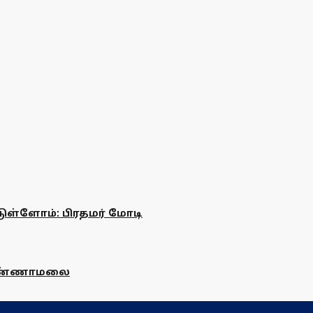
ள்ளோம்: பிரதமர் மோடி
 அண்ணாமலை