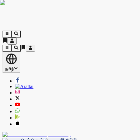
தமிழ்