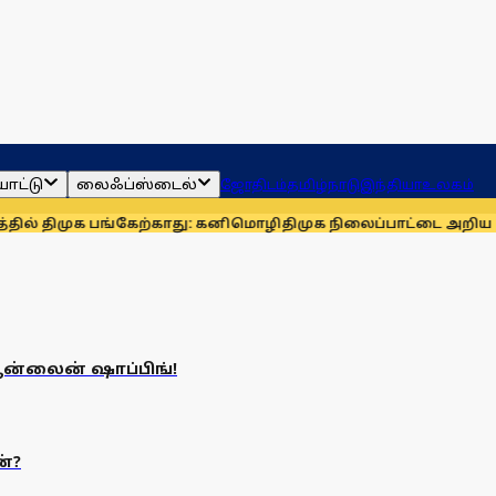
ாட்டு
லைஃப்ஸ்டைல்
ஜோதிடம்
தமிழ்நாடு
இந்தியா
உலகம்
ல் திமுக பங்கேற்காது: கனிமொழி
திமுக நிலைப்பாட்டை அறிய தவெ
ன்லைன் ஷாப்பிங்!
்?