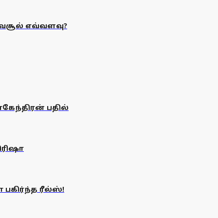
் வசூல் எவ்வளவு?
ாகேந்திரன் பதில்
திரிஷா
கிர்ந்த ரீல்ஸ்!