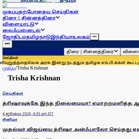
செய்தி மடல்
இ-பேப்பர்
முகப்பு
தற்போதைய செய்திகள்
திரை | சின்னத்திரை
விளையாட்டு
லைஃப்ஸ்டைல்
ஜோதிடம்
தமிழ்நாடு
இந்தியா
உலகம்
திரை | சின்னத்திரை
விளைய
முகப்பு
தற்போதைய செய்திகள்
செய்திகள்
றுத்தல்
தவெக அரசு இன்று நடத்தும் தமிழக எம்.பி.க்கள் கூட்டத்தி
முகப்பு
/
Trisha Krishnan
Trisha Krishnan
செய்திகள்
த்ரிஷாவுக்கே இந்த நிலைமையா? ஏமாற்றமளித்த ஆ
4 ஜூலை 2026, 4:35 pm IST
சினிமா
முதல்வர் விஜய்யை த்ரிஷா அன்ஃபாலோ செய்தது ஏன