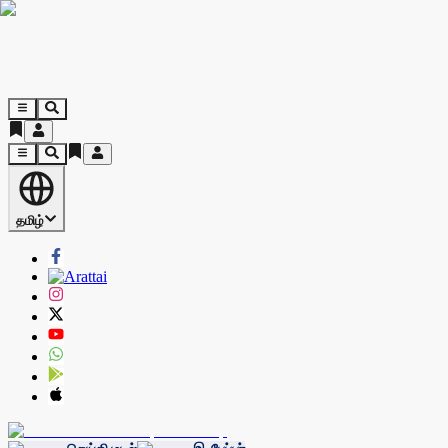
தமிழ்