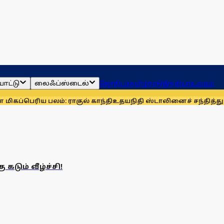
ாட்டு
லைஃப்ஸ்டைல்
ஜோதிடம்
தமிழ்நாடு
இந்தியா
உலகம்
ெரிய பலம்: ராகுல் காந்தி
உதயநிதி ஸ்டாலினைச் சந்தித்து நன்
டும் வீழ்ச்சி!