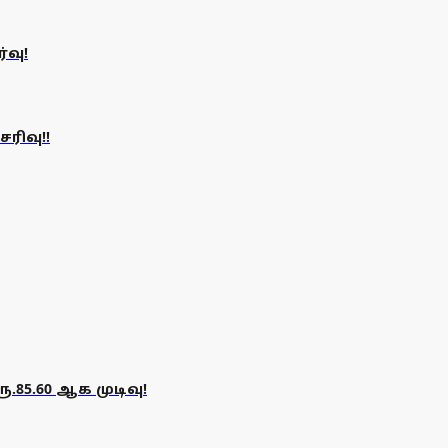
்வு!
சரிவு!!
ூ.85.60 ஆக முடிவு!