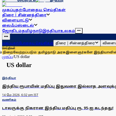
செய்தி மடல்
இ-பேப்பர்
முகப்பு
தற்போதைய செய்திகள்
திரை | சின்னத்திரை
விளையாட்டு
லைஃப்ஸ்டைல்
ஜோதிடம்
தமிழ்நாடு
இந்தியா
உலகம்
திரை | சின்னத்திரை
விளைய
முகப்பு
தற்போதைய செய்திகள்
செய்திகள்
வேற்றப்படும்: தமிழ்நாடு அரசு
இளைஞர்களே இந்தியாவின் மிகப்ப
முகப்பு
/
US dollar
US dollar
இந்தியா
இந்திய ரூபாயின் மதிப்பு இதுவரை இல்லாத அளவுக்கு க
14 மே 2026, 6:32 pm IST
வணிகம்
டாலருக்கு நிகரான இந்திய மதிப்பு ரூ. 95-ஐ கடந்தது!