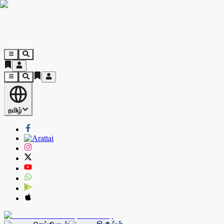
தமிழ்