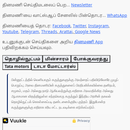
தினமணி செய்திமடலைப் பெற...
Newsletter
தினமணி'யை வாட்ஸ்ஆப் சேனலில் பின்தொடர...
WhatsApp
தினமணியைத் தொடர:
Facebook
,
Twitter
,
Instagram
,
Youtube
,
Telegram
,
Threads
,
Arattai
,
Google News
உடனுக்குடன் செய்திகளை அறிய
தினமணி App
பதிவிறக்கம் செய்யவும்.
தொழில்நுட்பம்
மின்சாரம்
போக்குவரத்து
Tata motors
டாடா மோட்டார்ஸ்
பின்னூட்டத்தில் வெளியாகும் கருத்துகளுக்கு அவற்றைப் பதிவிடுவோரே முழுப்
பொறுப்பு; அவை தினமணியின் கருத்துகளைப் பிரதிபலிக்கவில்லை.தனிநபர்,
சமூகம், மதம் அல்லது நாடு ஆகியவற்றுக்கு எதிராக அவமதிக்கிற அல்லது
ஆபாசமான விதத்திலுள்ள எந்தவொரு கருத்தும் இந்திய அரசின் தகவல்
தொழில்நுட்பக் கொள்கைப்படி தண்டனைக்குரிய குற்றம். இதுபோன்ற
கருத்துகளுக்கு எதிராக உரிய சட்ட நடவடிக்கை எடுக்கப்படும்.