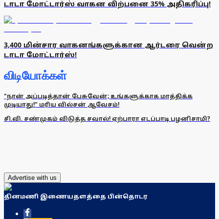
டாடா மோட்டார்ஸ் வாகன விற்பனை 35% அதிகரிப்பு!
3,400 மின்சார வாகனங்களுக்கான ஆர்டரை வென்ற
டாடா மோட்டார்ஸ்!
விடியோக்கள்
"நான் அப்படித்தான் பேசுவேன்; உங்களுக்காக மாத்திக்க
முடியாது!" மரிய வில்சன் ஆவேசம்!
சி.வி. சண்முகம் விடுத்த சவால்! ஏற்பாரா எடப்பாடி பழனிசாமி?
Advertise with us
தினமணி இணையதளத்தை பின்தொடர