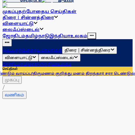
செய்தி மடல்
இ-பேப்பர்
முகப்பு
தற்போதைய செய்திகள்
திரை | சின்னத்திரை
விளையாட்டு
லைஃப்ஸ்டைல்
ஜோதிடம்
தமிழ்நாடு
இந்தியா
உலகம்
திரை | சின்னத்திரை
முகப்பு
தற்போதைய செய்திகள்
விளையாட்டு
லைஃப்ஸ்டைல்
ஜோதிடம்
தமிழ்நாடு
இந்தியா
உலகம்
செய்திகள்
பு!
திருமணம் குறித்து மனம் திறந்தார் சரா டெண்டுல்கர்! வருங்க
முகப்பு
/
வணிகம்