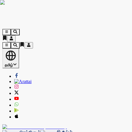
தமிழ்