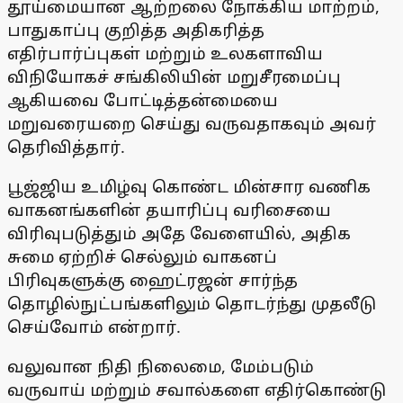
தூய்மையான ஆற்றலை நோக்கிய மாற்றம்,
பாதுகாப்பு குறித்த அதிகரித்த
எதிர்பார்ப்புகள் மற்றும் உலகளாவிய
விநியோகச் சங்கிலியின் மறுசீரமைப்பு
ஆகியவை போட்டித்தன்மையை
மறுவரையறை செய்து வருவதாகவும் அவர்
தெரிவித்தார்.
பூஜ்ஜிய உமிழ்வு கொண்ட மின்சார வணிக
வாகனங்களின் தயாரிப்பு வரிசையை
விரிவுபடுத்தும் அதே வேளையில், அதிக
சுமை ஏற்றிச் செல்லும் வாகனப்
பிரிவுகளுக்கு ஹைட்ரஜன் சார்ந்த
தொழில்நுட்பங்களிலும் தொடர்ந்து முதலீடு
செய்வோம் என்றார்.
வலுவான நிதி நிலைமை, மேம்படும்
வருவாய் மற்றும் சவால்களை எதிர்கொண்டு