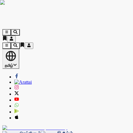
தமிழ்