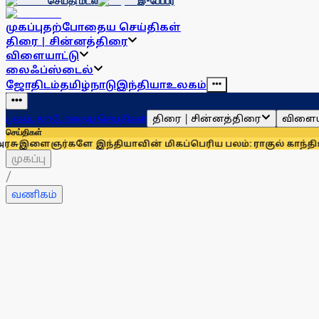
செய்தி மடல்
இ-பேப்பர்
முகப்பு
தற்போதைய செய்திகள்
திரை | சின்னத்திரை
விளையாட்டு
லைஃப்ஸ்டைல்
ஜோதிடம்
தமிழ்நாடு
இந்தியா
உலகம்
திரை | சின்னத்திரை
விளைய
முகப்பு
தற்போதைய செய்திகள்
செய்திகள்
களே இந்தியாவின் மிகப்பெரிய பலம்: ராகுல் காந்தி
உதயநிதி ஸ்
முகப்பு
/
வணிகம்