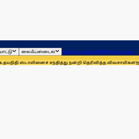
ாட்டு
லைஃப்ஸ்டைல்
ஜோதிடம்
தமிழ்நாடு
இந்தியா
உலகம்
டாலினைச் சந்தித்து நன்றி தெரிவித்த விவசாயிகள்!
நாங்கள் தொ