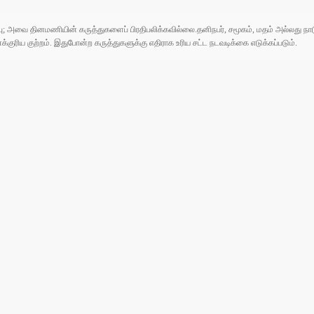
ுப்பு; அவை தினமணியின் கருத்துகளைப் பிரதிபலிக்கவில்லை.தனிநபர், சமூகம், மதம் அல்லது
ரிய குற்றம். இதுபோன்ற கருத்துகளுக்கு எதிராக உரிய சட்ட நடவடிக்கை எடுக்கப்படும்.