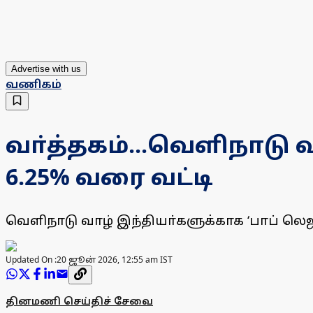
Advertise with us
வணிகம்
வா்த்தகம்...வெளிநாடு வ
6.25% வரை வட்டி
வெளிநாடு வாழ் இந்தியா்களுக்காக ‘பாப் லெஜன
Updated On :
20 ஜூன் 2026, 12:55 am IST
தினமணி செய்திச் சேவை