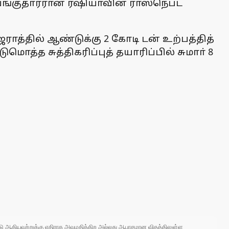
 பங்குதாரரான ரஷியாவின் ராஸ்நெப்ட்
த்தில் ஆண்டுக்கு 2 கோடி டன் உற்பத்தித்
்த சுத்திகரிப்புத் தயாரிப்பில் சுமாா் 8
 நாடு ஆகியவற்றுக்கு எதிராக அவமதிக்கிற அல்லது ஆபாசமான விதத்திலுள்ள