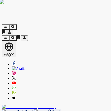
தமிழ்