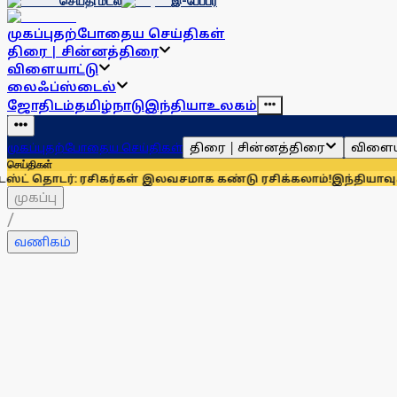
செய்தி மடல்
இ-பேப்பர்
முகப்பு
தற்போதைய செய்திகள்
திரை | சின்னத்திரை
விளையாட்டு
லைஃப்ஸ்டைல்
ஜோதிடம்
தமிழ்நாடு
இந்தியா
உலகம்
திரை | சின்னத்திரை
விளைய
முகப்பு
தற்போதைய செய்திகள்
செய்திகள்
 ரசிகர்கள் இலவசமாக கண்டு ரசிக்கலாம்!
இந்தியாவுக்கு 67% எல்
முகப்பு
/
வணிகம்