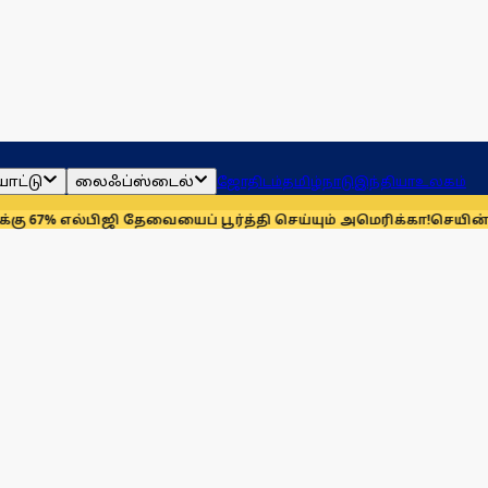
ாட்டு
லைஃப்ஸ்டைல்
ஜோதிடம்
தமிழ்நாடு
இந்தியா
உலகம்
பிஜி தேவையைப் பூர்த்தி செய்யும் அமெரிக்கா!
செயின்ட் லூயிஸ் ரேப