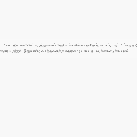
ுப்பு; அவை தினமணியின் கருத்துகளைப் பிரதிபலிக்கவில்லை.தனிநபர், சமூகம், மதம் அல்லது
ரிய குற்றம். இதுபோன்ற கருத்துகளுக்கு எதிராக உரிய சட்ட நடவடிக்கை எடுக்கப்படும்.