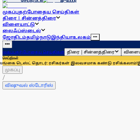
செய்தி மடல்
இ-பேப்பர்
முகப்பு
தற்போதைய செய்திகள்
திரை | சின்னத்திரை
விளையாட்டு
லைஃப்ஸ்டைல்
ஜோதிடம்
தமிழ்நாடு
இந்தியா
உலகம்
திரை | சின்னத்திரை
விளைய
முகப்பு
தற்போதைய செய்திகள்
செய்திகள்
ஸ்ட் தொடர்: ரசிகர்கள் இலவசமாக கண்டு ரசிக்கலாம்!
இந்தியாவு
முகப்பு
/
விஷுவல் ஸ்டோரிஸ்