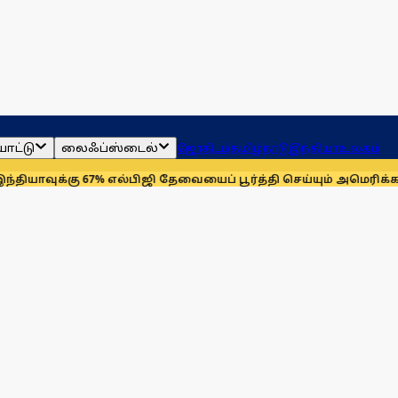
ாட்டு
லைஃப்ஸ்டைல்
ஜோதிடம்
தமிழ்நாடு
இந்தியா
உலகம்
க்கு 67% எல்பிஜி தேவையைப் பூர்த்தி செய்யும் அமெரிக்கா!
செயின்ட