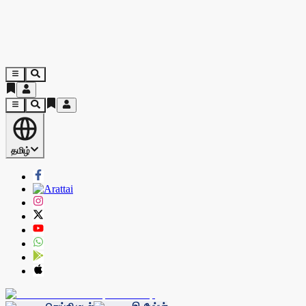
தமிழ்