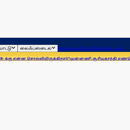
ாட்டு
லைஃப்ஸ்டைல்
ஜோதிடம்
தமிழ்நாடு
இந்தியா
உலகம்
ன்ன சொல்லியிருக்கிறார்?
முன்னணி சூரியகாந்தி எண்ணெய் நிறுவ