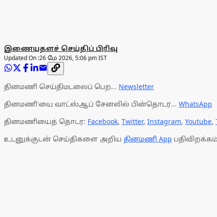
இணையதளச் செய்திப் பிரிவு
Updated On :
26 மே 2026, 5:06 pm IST
தினமணி செய்திமடலைப் பெற...
Newsletter
தினமணி'யை வாட்ஸ்ஆப் சேனலில் பின்தொடர...
WhatsApp
தினமணியைத் தொடர:
Facebook
,
Twitter
,
Instagram
,
Youtube
,
உடனுக்குடன் செய்திகளை அறிய
தினமணி App
பதிவிறக்கம்