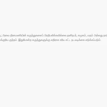
ுப்பு; அவை தினமணியின் கருத்துகளைப் பிரதிபலிக்கவில்லை.தனிநபர், சமூகம், மதம் அல்லது
ரிய குற்றம். இதுபோன்ற கருத்துகளுக்கு எதிராக உரிய சட்ட நடவடிக்கை எடுக்கப்படும்.