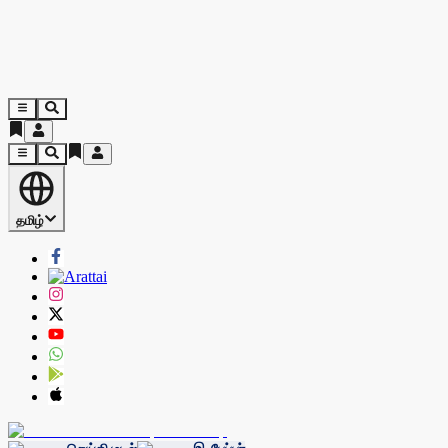
தமிழ்