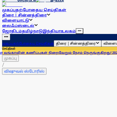
செய்தி மடல்
இ-பேப்பர்
முகப்பு
தற்போதைய செய்திகள்
திரை | சின்னத்திரை
விளையாட்டு
லைஃப்ஸ்டைல்
ஜோதிடம்
தமிழ்நாடு
இந்தியா
உலகம்
திரை | சின்னத்திரை
விளைய
முகப்பு
தற்போதைய செய்திகள்
செய்திகள்
ன் கணிப்புகள் நிறைவேறும் நேரம் நெருங்குகிறது! 2026- க்கு எ
முகப்பு
/
விஷுவல் ஸ்டோரிஸ்