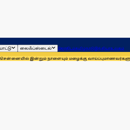
ாட்டு
லைஃப்ஸ்டைல்
ஜோதிடம்
தமிழ்நாடு
இந்தியா
உலகம்
 இன்றும் நாளையும் மழைக்கு வாய்ப்பு
மாணவர்களுக்காக முதலில்