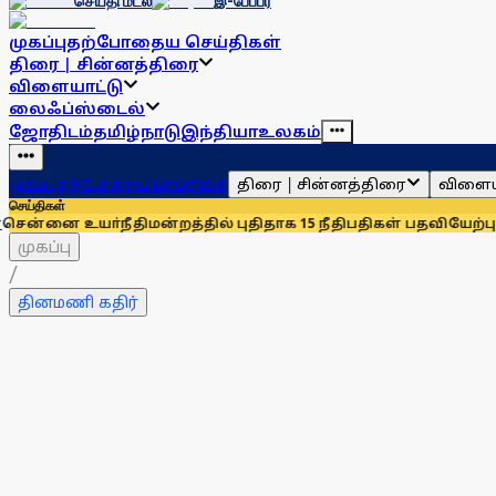
செய்தி மடல்
இ-பேப்பர்
முகப்பு
தற்போதைய செய்திகள்
திரை | சின்னத்திரை
விளையாட்டு
லைஃப்ஸ்டைல்
ஜோதிடம்
தமிழ்நாடு
இந்தியா
உலகம்
திரை | சின்னத்திரை
விளைய
முகப்பு
தற்போதைய செய்திகள்
செய்திகள்
்நீதிமன்றத்தில் புதிதாக 15 நீதிபதிகள் பதவியேற்பு
சென்னையில்
முகப்பு
/
தினமணி கதிர்