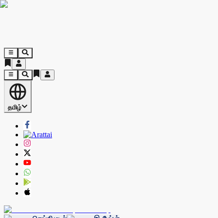
தமிழ்