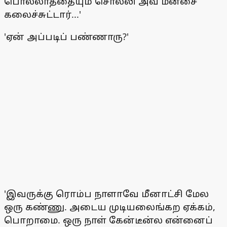
பொல்லாததையும் சொல்லி அவ மனசை
கலைச்சுட்டார்...'
'ஏன் அப்படிப் பண்ணாரு?'
'இவருக்கு ரொம்ப நாளாவே மீனாட்சி மேல
ஒரு கண்ணு. அடைய முடியலைங்கற ஏக்கம்,
பொறாமை. ஒரு நாள் கேன்டீன்ல என்னைப்