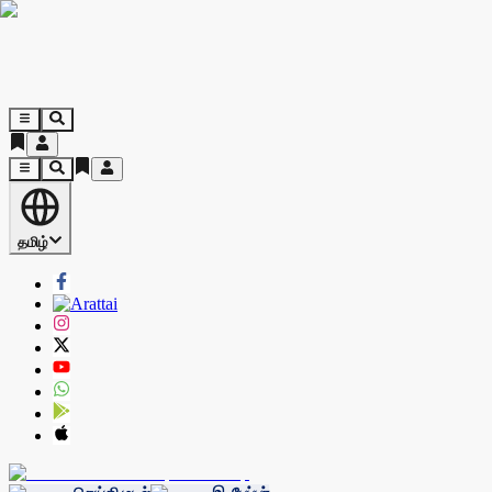
தமிழ்