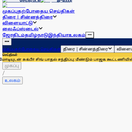
செய்தி மடல்
இ-பேப்பர்
முகப்பு
தற்போதைய செய்திகள்
திரை | சின்னத்திரை
விளையாட்டு
லைஃப்ஸ்டைல்
ஜோதிடம்
தமிழ்நாடு
இந்தியா
உலகம்
திரை | சின்னத்திரை
விளைய
முகப்பு
தற்போதைய செய்திகள்
செய்திகள்
பீா் சிங் பாதல் சந்திப்பு: மீண்டும் பாஜக கூட்டணியில் சிரோமணி 
முகப்பு
/
உலகம்