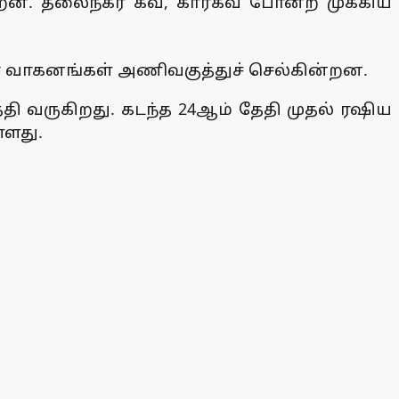
ன. தலைநகர் கீவ், கார்கீவ் போன்ற முக்கிய
ோர் வாகனங்கள் அணிவகுத்துச் செல்கின்றன.
்தி வருகிறது. கடந்த 24ஆம் தேதி முதல் ரஷிய
்ளது.