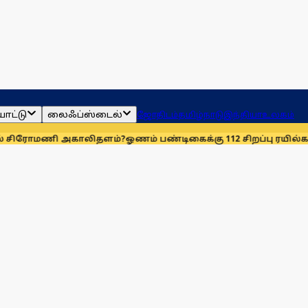
ாட்டு
லைஃப்ஸ்டைல்
ஜோதிடம்
தமிழ்நாடு
இந்தியா
உலகம்
அகாலிதளம்?
ஓணம் பண்டிகைக்கு 112 சிறப்பு ரயில்கள்: ஆக. 14-ஆம்