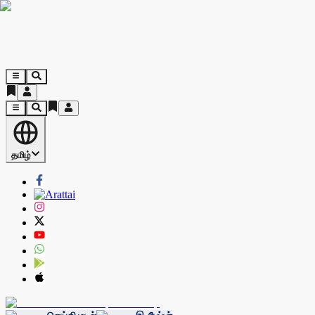
தமிழ்