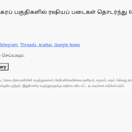
ரப் பகுதிகளில் ரஷியப் படைகள் தொடர்ந்து 6வ
Telegram
,
Threads
,
Arattai
,
Google News
 செய்யவும்.
tary
ுப்பு; அவை தினமணியின் கருத்துகளைப் பிரதிபலிக்கவில்லை.தனிநபர், சமூகம், மதம் அல்லது
ரிய குற்றம். இதுபோன்ற கருத்துகளுக்கு எதிராக உரிய சட்ட நடவடிக்கை எடுக்கப்படும்.