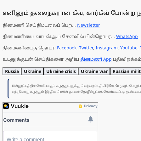
எனினும் தலைநகரான கீவ், கார்கீவ் போன்ற நக
தினமணி செய்திமடலைப் பெற...
Newsletter
தினமணி'யை வாட்ஸ்ஆப் சேனலில் பின்தொடர...
WhatsApp
தினமணியைத் தொடர:
Facebook
,
Twitter
,
Instagram
,
Youtube
,
உடனுக்குடன் செய்திகளை அறிய
தினமணி App
பதிவிறக்கம்
Russia
Ukraine
Ukraine crisis
Ukraine war
Russian mili
பின்னூட்டத்தில் வெளியாகும் கருத்துகளுக்கு அவற்றைப் பதிவிடுவோரே முழுப் பொற
எந்தவொரு கருத்தும் இந்திய அரசின் தகவல் தொழில்நுட்பக் கொள்கைப்படி தண்டனைக்கு