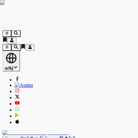
தமிழ்