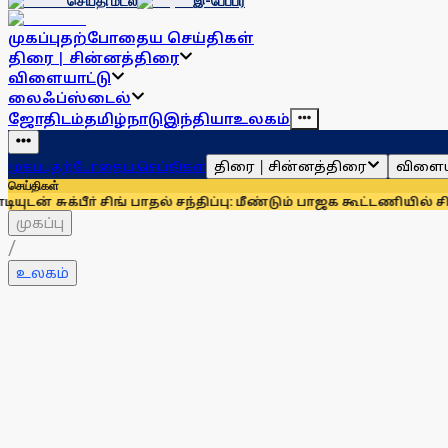
செய்தி மடல்
இ-பேப்பர்
முகப்பு
தற்போதைய செய்திகள்
திரை | சின்னத்திரை
விளையாட்டு
லைஃப்ஸ்டைல்
ஜோதிடம்
தமிழ்நாடு
இந்தியா
உலகம்
திரை | சின்னத்திரை
விளைய
முகப்பு
தற்போதைய செய்திகள்
செய்திகள்
ீா் சிங் பாதல் சந்திப்பு: மீண்டும் பாஜக கூட்டணியில் சிரோமணி 
முகப்பு
/
உலகம்