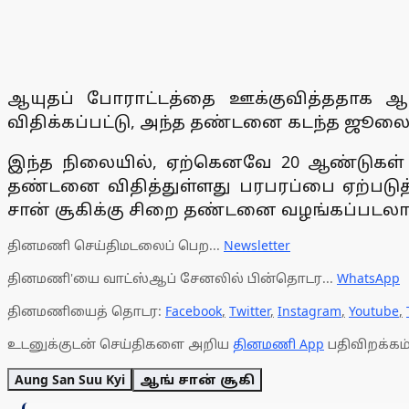
ஆயுதப் போராட்டத்தை ஊக்குவித்ததாக ஆங
விதிக்கப்பட்டு, அந்த தண்டனை கடந்த ஜூலை 
இந்த நிலையில், ஏற்கெனவே 20 ஆண்டுகள் வி
தண்டனை விதித்துள்ளது பரபரப்பை ஏற்படுத
சான் சூகிக்கு சிறை தண்டனை வழங்கப்படலாம்
தினமணி செய்திமடலைப் பெற...
Newsletter
தினமணி'யை வாட்ஸ்ஆப் சேனலில் பின்தொடர...
WhatsApp
தினமணியைத் தொடர:
Facebook
,
Twitter
,
Instagram
,
Youtube
,
உடனுக்குடன் செய்திகளை அறிய
தினமணி App
பதிவிறக்கம்
Aung San Suu Kyi
ஆங் சான் சூகி