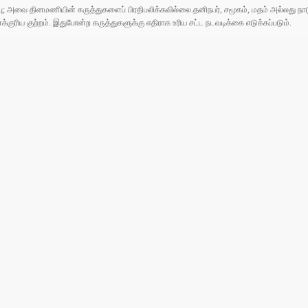
ுப்பு; அவை தினமணியின் கருத்துகளைப் பிரதிபலிக்கவில்லை.தனிநபர், சமூகம், மதம் அல்லது
ரிய குற்றம். இதுபோன்ற கருத்துகளுக்கு எதிராக உரிய சட்ட நடவடிக்கை எடுக்கப்படும்.