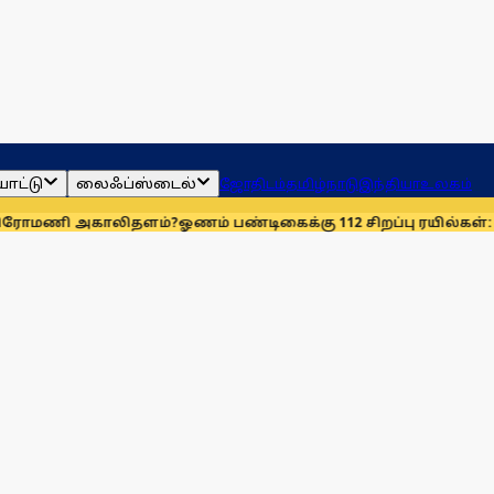
ாட்டு
லைஃப்ஸ்டைல்
ஜோதிடம்
தமிழ்நாடு
இந்தியா
உலகம்
அகாலிதளம்?
ஓணம் பண்டிகைக்கு 112 சிறப்பு ரயில்கள்: ஆக. 14-ஆம்