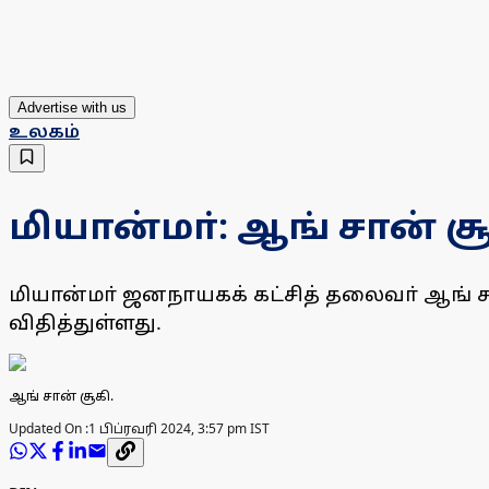
Advertise with us
உலகம்
மியான்மா்: ஆங் சான் ச
மியான்மா் ஜனநாயகக் கட்சித் தலைவா் ஆங் ச
விதித்துள்ளது.
ஆங் சான் சூகி.
Updated On :
1 பிப்ரவரி 2024, 3:57 pm IST