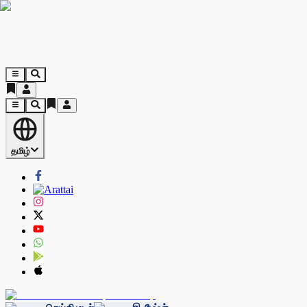
தமிழ்