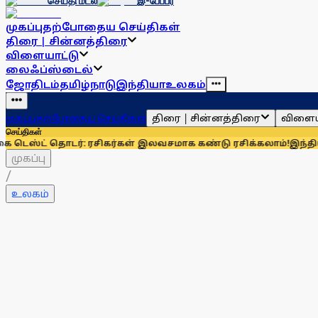
செய்தி மடல்
இ-பேப்பர்
முகப்பு
தற்போதைய செய்திகள்
திரை | சின்னத்திரை
விளையாட்டு
லைஃப்ஸ்டைல்
ஜோதிடம்
தமிழ்நாடு
இந்தியா
உலகம்
திரை | சின்னத்திரை
விளைய
முகப்பு
தற்போதைய செய்திகள்
செய்திகள்
ொடர்: ரசிகர்கள் இலவசமாக கண்டு ரசிக்கலாம்!
இந்தியாவுக்கு 67
முகப்பு
/
உலகம்