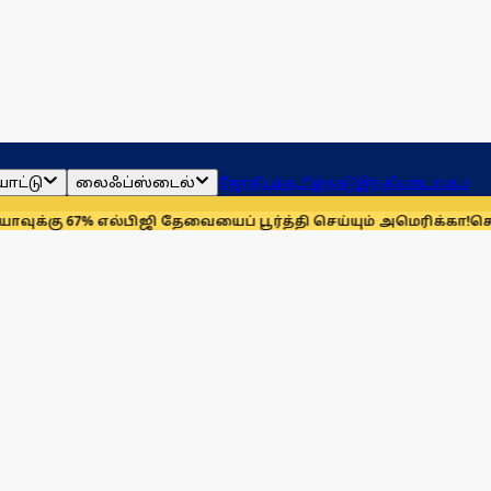
ாட்டு
லைஃப்ஸ்டைல்
ஜோதிடம்
தமிழ்நாடு
இந்தியா
உலகம்
% எல்பிஜி தேவையைப் பூர்த்தி செய்யும் அமெரிக்கா!
செயின்ட் லூயிஸ