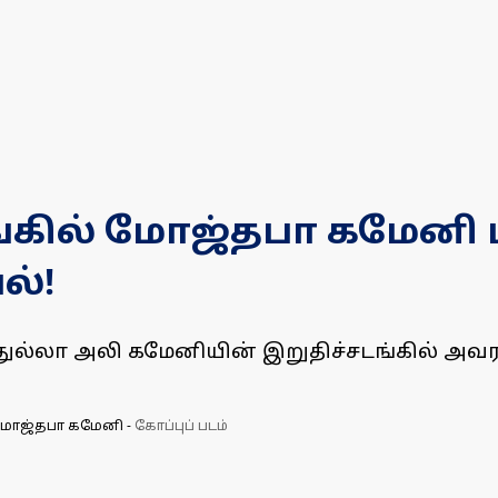
்கில் மோஜ்தபா கமேனி ப
ல்!
லா அலி கமேனியின் இறுதிச்சடங்கில் அவரது 
 மோஜ்தபா கமேனி
-
கோப்புப் படம்