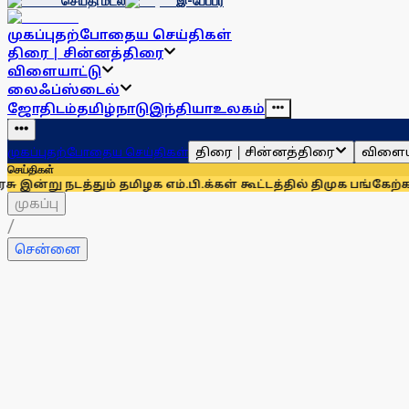
செய்தி மடல்
இ-பேப்பர்
முகப்பு
தற்போதைய செய்திகள்
திரை | சின்னத்திரை
விளையாட்டு
லைஃப்ஸ்டைல்
ஜோதிடம்
தமிழ்நாடு
இந்தியா
உலகம்
திரை | சின்னத்திரை
விளைய
முகப்பு
தற்போதைய செய்திகள்
செய்திகள்
தும் தமிழக எம்.பி.க்கள் கூட்டத்தில் திமுக பங்கேற்காது: கனிமெ
முகப்பு
/
சென்னை