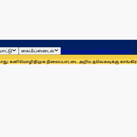
ாட்டு
லைஃப்ஸ்டைல்
ஜோதிடம்
தமிழ்நாடு
இந்தியா
உலகம்
ாழி
திமுக நிலைப்பாட்டை அறிய தவெகவுக்கு காங்கிரஸ் அழுத்தம்