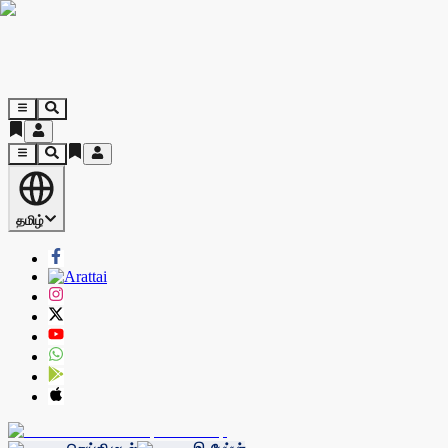
தமிழ்