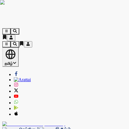
தமிழ்