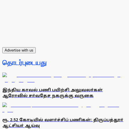
Advertise with us
தொடர்புடையது
இந்திய காவல் பணி பயிற்சி அலுவலா்கள்
ஆரோவில் சா்வதேச நகருக்கு வருகை
ரூ. 2.52 கோடியில் வளா்ச்சிப் பணிகள்: திருப்பத்தூா்
ஆட்சியா் ஆய்வு