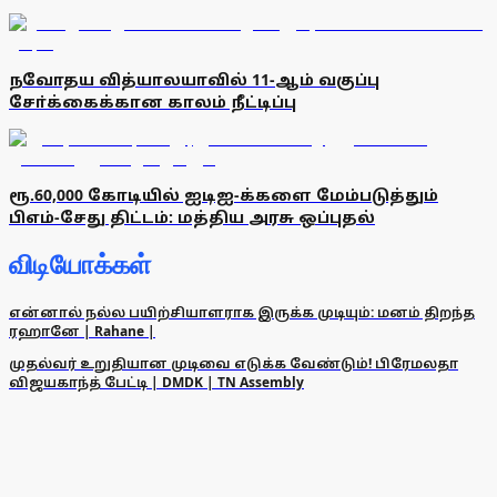
நவோதய வித்யாலயாவில் 11-ஆம் வகுப்பு
சோ்க்கைக்கான காலம் நீட்டிப்பு
ரூ.60,000 கோடியில் ஐடிஐ-க்களை மேம்படுத்தும்
பிஎம்-சேது திட்டம்: மத்திய அரசு ஒப்புதல்
விடியோக்கள்
என்னால் நல்ல பயிற்சியாளராக இருக்க முடியும்: மனம் திறந்த
ரஹானே | Rahane |
முதல்வர் உறுதியான முடிவை எடுக்க வேண்டும்! பிரேமலதா
விஜயகாந்த் பேட்டி | DMDK | TN Assembly