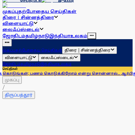
செய்தி மடல்
இ-பேப்பர்
முகப்பு
தற்போதைய செய்திகள்
திரை | சின்னத்திரை
விளையாட்டு
லைஃப்ஸ்டைல்
ஜோதிடம்
தமிழ்நாடு
இந்தியா
உலகம்
திரை | சின்னத்திரை
முகப்பு
தற்போதைய செய்திகள்
விளையாட்டு
லைஃப்ஸ்டைல்
ஜோதிடம்
தமிழ்நாடு
இந்தியா
உலகம்
செய்திகள்
; பணம் கொடுக்கிறோம் என்று சொன்னால்... ஆர்பிஐ எச்சரிக்
முகப்பு
/
திருப்பத்தூர்