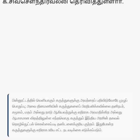
க.சிவசௌந்திரவல்லி தெரிவித்துள்ளாா்.
பின்னூட்டத்தில் வெளியாகும் கருத்துகளுக்கு அவற்றைப் பதிவிடுவோரே முழுப்
பொறுப்பு; அவை தினமணியின் கருத்துகளைப் பிரதிபலிக்கவில்லை.தனிநபர்,
சமூகம், மதம் அல்லது நாடு ஆகியவற்றுக்கு எதிராக அவமதிக்கிற அல்லது
ஆபாசமான விதத்திலுள்ள எந்தவொரு கருத்தும் இந்திய அரசின் தகவல்
தொழில்நுட்பக் கொள்கைப்படி தண்டனைக்குரிய குற்றம். இதுபோன்ற
கருத்துகளுக்கு எதிராக உரிய சட்ட நடவடிக்கை எடுக்கப்படும்.