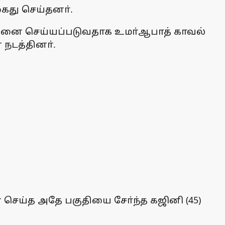
ைது செய்தனா்.
 விற்பனை செய்யப்படுவதாக உமா்ஆபாத் காவல்
நடத்தினா்.
செய்த அதே பகுதியை சோ்ந்த கஜினி (45)