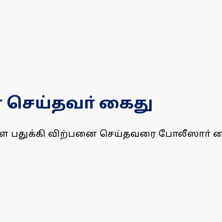
ை செய்தவா் கைது
களை பதுக்கி விற்பனை செய்தவரை போலீஸாா் க