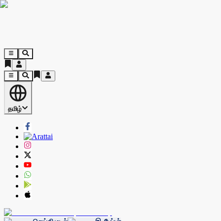
தமிழ்