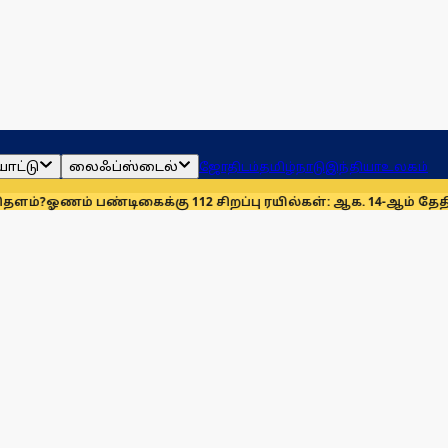
ாட்டு
லைஃப்ஸ்டைல்
ஜோதிடம்
தமிழ்நாடு
இந்தியா
உலகம்
 பண்டிகைக்கு 112 சிறப்பு ரயில்கள்: ஆக. 14-ஆம் தேதிமுதல் இயக