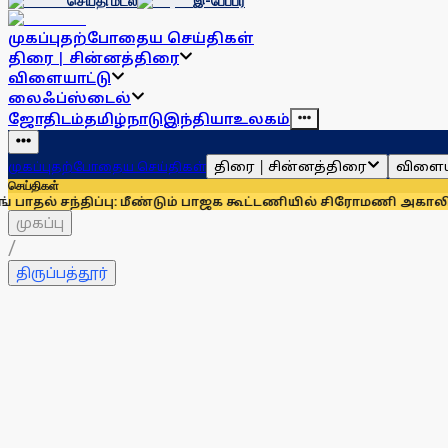
செய்தி மடல்
இ-பேப்பர்
முகப்பு
தற்போதைய செய்திகள்
திரை | சின்னத்திரை
விளையாட்டு
லைஃப்ஸ்டைல்
ஜோதிடம்
தமிழ்நாடு
இந்தியா
உலகம்
திரை | சின்னத்திரை
விளைய
முகப்பு
தற்போதைய செய்திகள்
செய்திகள்
் சந்திப்பு: மீண்டும் பாஜக கூட்டணியில் சிரோமணி அகாலிதளம்?
ஓணம்
முகப்பு
/
திருப்பத்தூர்