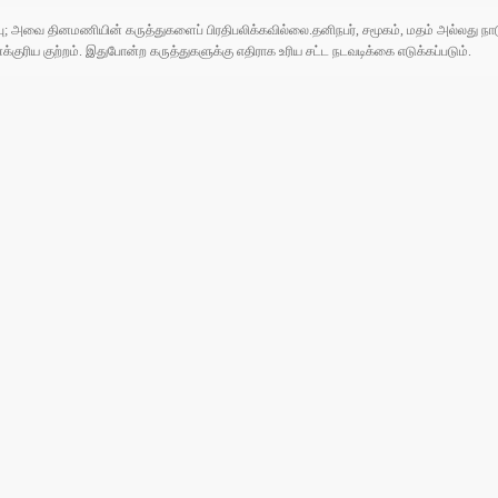
ுப்பு; அவை தினமணியின் கருத்துகளைப் பிரதிபலிக்கவில்லை.தனிநபர், சமூகம், மதம் அல்லது
ரிய குற்றம். இதுபோன்ற கருத்துகளுக்கு எதிராக உரிய சட்ட நடவடிக்கை எடுக்கப்படும்.