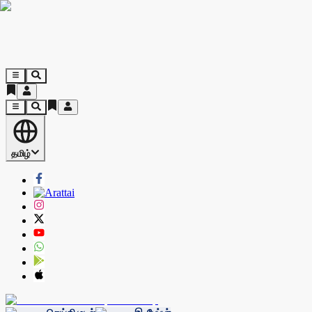
தமிழ்