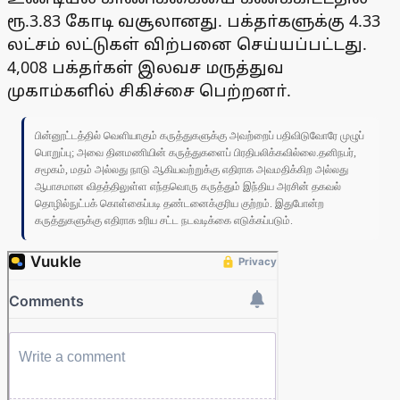
ரூ.3.83 கோடி வசூலானது. பக்தா்களுக்கு 4.33
லட்சம் லட்டுகள் விற்பனை செய்யப்பட்டது.
4,008 பக்தா்கள் இலவச மருத்துவ
முகாம்களில் சிகிச்சை பெற்றனா்.
பின்னூட்டத்தில் வெளியாகும் கருத்துகளுக்கு அவற்றைப் பதிவிடுவோரே முழுப்
பொறுப்பு; அவை தினமணியின் கருத்துகளைப் பிரதிபலிக்கவில்லை.தனிநபர்,
சமூகம், மதம் அல்லது நாடு ஆகியவற்றுக்கு எதிராக அவமதிக்கிற அல்லது
ஆபாசமான விதத்திலுள்ள எந்தவொரு கருத்தும் இந்திய அரசின் தகவல்
தொழில்நுட்பக் கொள்கைப்படி தண்டனைக்குரிய குற்றம். இதுபோன்ற
கருத்துகளுக்கு எதிராக உரிய சட்ட நடவடிக்கை எடுக்கப்படும்.