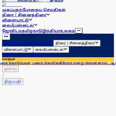
செய்தி மடல்
இ-பேப்பர்
முகப்பு
தற்போதைய செய்திகள்
திரை | சின்னத்திரை
விளையாட்டு
லைஃப்ஸ்டைல்
ஜோதிடம்
தமிழ்நாடு
இந்தியா
உலகம்
திரை | சின்னத்திரை
முகப்பு
தற்போதைய செய்திகள்
விளையாட்டு
லைஃப்ஸ்டைல்
ஜோதிடம்
தமிழ்நாடு
இந்தியா
உலகம்
செய்திகள்
கள்; பணம் கொடுக்கிறோம் என்று சொன்னால்... ஆர்பிஐ எச்சர
முகப்பு
/
திருப்பதி