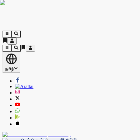
தமிழ்