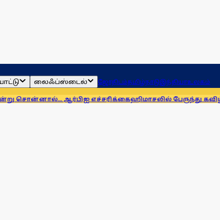
ாட்டு
லைஃப்ஸ்டைல்
ஜோதிடம்
தமிழ்நாடு
இந்தியா
உலகம்
ல்... ஆர்பிஐ எச்சரிக்கை
ஹிமாசலில் பேருந்து கவிழ்ந்து விபத்து!