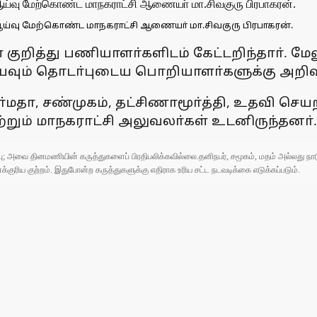
ஆய்வு மேற்கொண்ட மாநகராட்சி ஆணையா் மா.சிவகுரு பிரபாகரன்.
ித்து பணியாளா்களிடம் கேட்டறிந்தாா். மேல
ய்யவும் தொடா்புடைய பொறியாளா்களுக்கு அறிவு
ா, சண்முகம், தட்சிணாமூா்த்தி, உதவி செயற
ற்றும் மாநகராட்சி அலுவலா்கள் உடனிருந்தனா்.
ுப்பு; அவை தினமணியின் கருத்துகளைப் பிரதிபலிக்கவில்லை.தனிநபர், சமூகம், மதம் அல்லது
ரிய குற்றம். இதுபோன்ற கருத்துகளுக்கு எதிராக உரிய சட்ட நடவடிக்கை எடுக்கப்படும்.