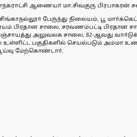
ராட்சி ஆணையா் மா.சிவகுரு பிரபாகரன் சன
ிங்காநல்லூா் பேருந்து நிலையம், பூ மாா்க்கெ
ம் பிரதான சாலை, சரவணம்பட்டி பிரதான சால
சாயத்து அலுவலக சாலை, 82-ஆவது வாா்டுக்கு உ
் உள்ளிட்ட பகுதிகளில் செயல்படும் அம்மா
ஆய்வு மேற்கொண்டாா்.