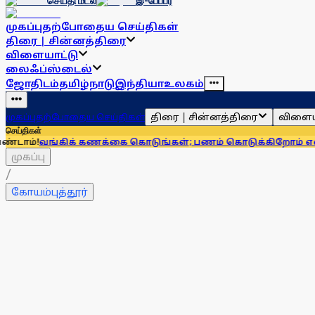
செய்தி மடல்
இ-பேப்பர்
முகப்பு
தற்போதைய செய்திகள்
திரை | சின்னத்திரை
விளையாட்டு
லைஃப்ஸ்டைல்
ஜோதிடம்
தமிழ்நாடு
இந்தியா
உலகம்
திரை | சின்னத்திரை
விளைய
முகப்பு
தற்போதைய செய்திகள்
செய்திகள்
்கிக் கணக்கை கொடுங்கள்; பணம் கொடுக்கிறோம் என்று சொன்னா
முகப்பு
/
கோயம்புத்தூர்