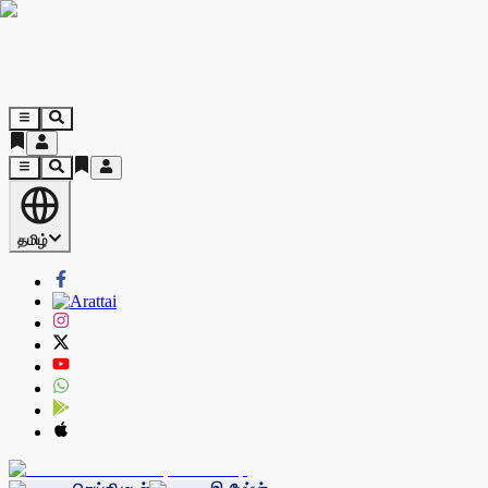
தமிழ்