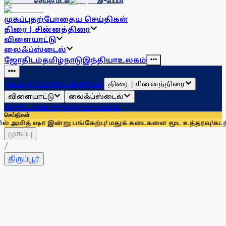
செய்தி மடல்
இ-பேப்பர்
முகப்பு
தற்போதைய செய்திகள்
திரை | சின்னத்திரை
விளையாட்டு
லைஃப்ஸ்டைல்
ஜோதிடம்
தமிழ்நாடு
இந்தியா
உலகம்
திரை | சின்னத்திரை
முகப்பு
தற்போதைய செய்திகள்
விளையாட்டு
லைஃப்ஸ்டைல்
ஜோதிடம்
தமிழ்நாடு
இந்தியா
உலகம்
செய்திகள்
ஷா இன்று பங்கேற்பு! மதுக் கடைகளை மூட உத்தரவு!
கடந்த 6 மாதங்
முகப்பு
/
திருப்பூர்