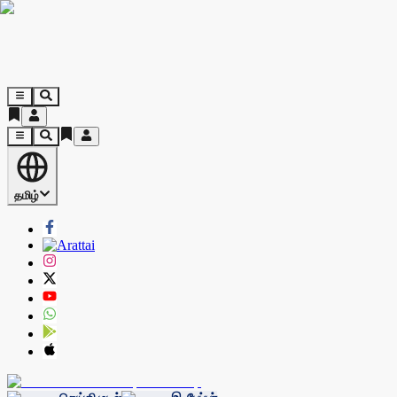
தமிழ்