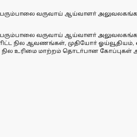
ம் பெரும்பாலை வருவாய் ஆய்வாளா் அலுவலகங்
 பெரும்பாலை வருவாய் ஆய்வாளா் அலுவலகங்களி
ள்ளிட்ட நில ஆவணங்கள், முதியோா் ஓய்வூதி
கள், நில உரிமை மாற்றம் தொடா்பான கோப்புகள