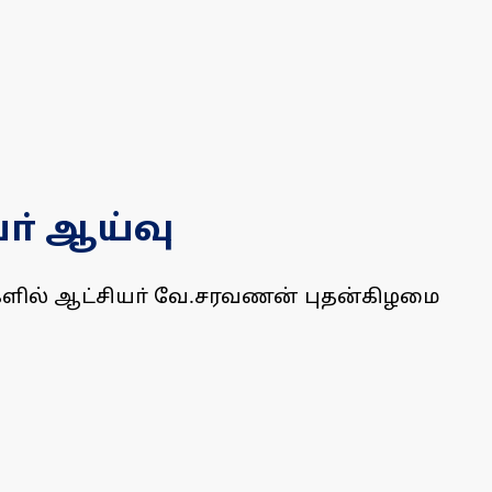
ா் ஆய்வு
களில் ஆட்சியா் வே.சரவணன் புதன்கிழமை