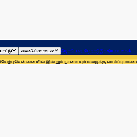
ாட்டு
லைஃப்ஸ்டைல்
ஜோதிடம்
தமிழ்நாடு
இந்தியா
உலகம்
னையில் இன்றும் நாளையும் மழைக்கு வாய்ப்பு
மாணவர்களுக்காக ம