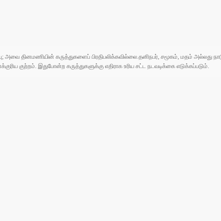
ுப்பு; அவை தினமணியின் கருத்துகளைப் பிரதிபலிக்கவில்லை.தனிநபர், சமூகம், மதம் அல்லது
ரிய குற்றம். இதுபோன்ற கருத்துகளுக்கு எதிராக உரிய சட்ட நடவடிக்கை எடுக்கப்படும்.