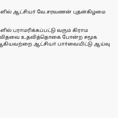
களில் ஆட்சியா் வே.சரவணன் புதன்கிழமை
ல் பராமரிக்கப்பட்டு வரும் கிராம
யம், விதவை உதவித்தொகை போன்ற சமூக
் ஆகியவற்றை ஆட்சியா் பாா்வையிட்டு ஆய்வு