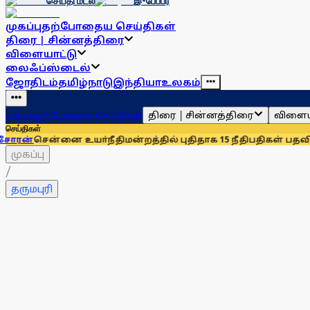
செய்தி மடல்
இ-பேப்பர்
முகப்பு
தற்போதைய செய்திகள்
திரை | சின்னத்திரை
விளையாட்டு
லைஃப்ஸ்டைல்
ஜோதிடம்
தமிழ்நாடு
இந்தியா
உலகம்
திரை | சின்னத்திரை
விளைய
முகப்பு
தற்போதைய செய்திகள்
செய்திகள்
னை உயா்நீதிமன்றத்தில் புதிதாக 15 நீதிபதிகள் பதவியேற்பு
சென்
முகப்பு
/
தருமபுரி