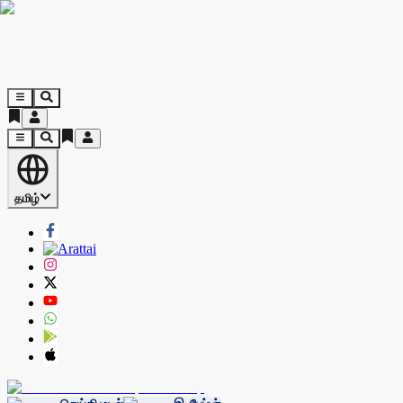
தமிழ்