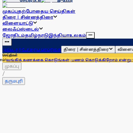
செய்தி மடல்
இ-பேப்பர்
முகப்பு
தற்போதைய செய்திகள்
திரை | சின்னத்திரை
விளையாட்டு
லைஃப்ஸ்டைல்
ஜோதிடம்
தமிழ்நாடு
இந்தியா
உலகம்
திரை | சின்னத்திரை
விளைய
முகப்பு
தற்போதைய செய்திகள்
செய்திகள்
கணக்கை கொடுங்கள்; பணம் கொடுக்கிறோம் என்று சொன்னால்...
முகப்பு
/
தருமபுரி