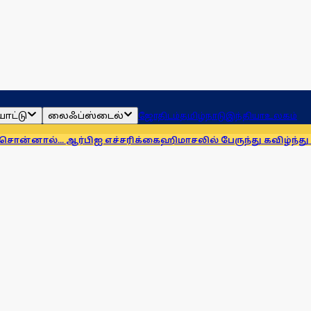
ாட்டு
லைஃப்ஸ்டைல்
ஜோதிடம்
தமிழ்நாடு
இந்தியா
உலகம்
 ஆர்பிஐ எச்சரிக்கை
ஹிமாசலில் பேருந்து கவிழ்ந்து விபத்து! 7 பேர