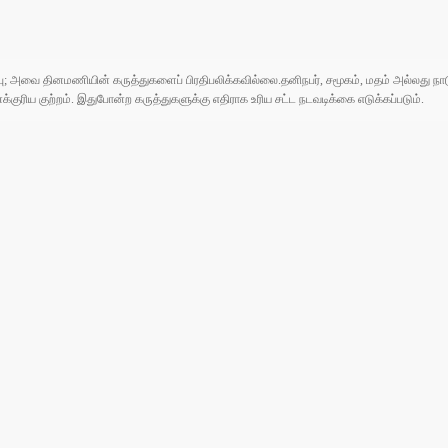
ுப்பு; அவை தினமணியின் கருத்துகளைப் பிரதிபலிக்கவில்லை.தனிநபர், சமூகம், மதம் அல்லது
ரிய குற்றம். இதுபோன்ற கருத்துகளுக்கு எதிராக உரிய சட்ட நடவடிக்கை எடுக்கப்படும்.