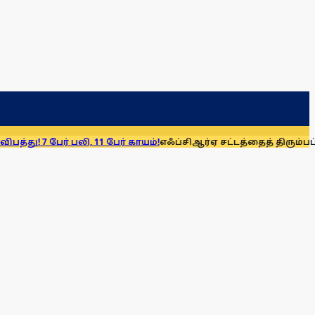
் பலி, 11 பேர் காயம்!
எஃப்சிஆர்ஏ சட்டத்தைத் திரும்பப் பெறுக: மு.