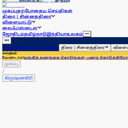
செய்தி மடல்
இ-பேப்பர்
முகப்பு
தற்போதைய செய்திகள்
திரை | சின்னத்திரை
விளையாட்டு
லைஃப்ஸ்டைல்
ஜோதிடம்
தமிழ்நாடு
இந்தியா
உலகம்
திரை | சின்னத்திரை
விளைய
முகப்பு
தற்போதைய செய்திகள்
செய்திகள்
!
வங்கிக் கணக்கை கொடுங்கள்; பணம் கொடுக்கிறோம் என்று சொன
முகப்பு
/
கிருஷ்ணகிரி