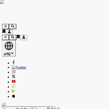
தமிழ்