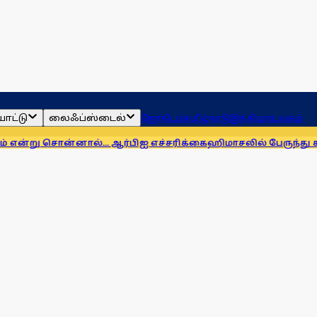
ாட்டு
லைஃப்ஸ்டைல்
ஜோதிடம்
தமிழ்நாடு
இந்தியா
உலகம்
்னால்... ஆர்பிஐ எச்சரிக்கை
ஹிமாசலில் பேருந்து கவிழ்ந்து விபத்