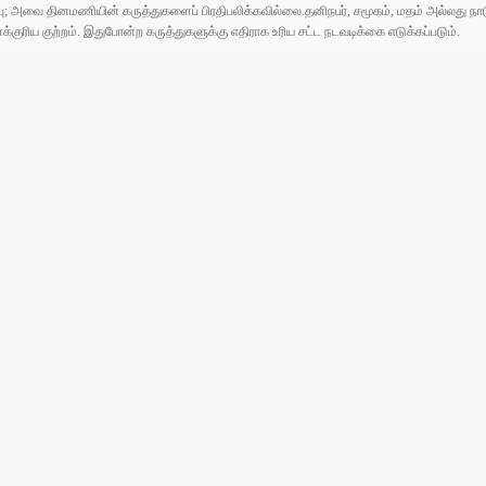
ுப்பு; அவை தினமணியின் கருத்துகளைப் பிரதிபலிக்கவில்லை.தனிநபர், சமூகம், மதம் அல்லது
ரிய குற்றம். இதுபோன்ற கருத்துகளுக்கு எதிராக உரிய சட்ட நடவடிக்கை எடுக்கப்படும்.