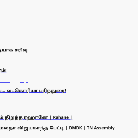
ியாக சரிவு
ம்!
்... வடகொரியா பரிந்துரை!
ம் திறந்த ரஹானே | Rahane |
தா விஜயகாந்த் பேட்டி | DMDK | TN Assembly