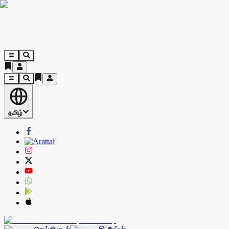
தமிழ்