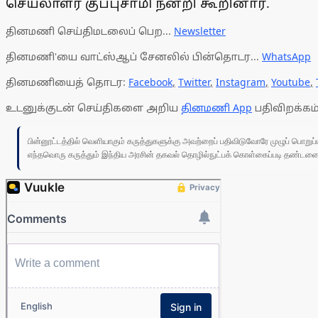
செயலாளர் குப்புசாமி நன்றி கூறினார்.
தினமணி செய்திமடலைப் பெற...
Newsletter
தினமணி'யை வாட்ஸ்ஆப் சேனலில் பின்தொடர...
WhatsApp
தினமணியைத் தொடர:
Facebook
,
Twitter
,
Instagram
,
Youtube
,
உடனுக்குடன் செய்திகளை அறிய
தினமணி App
பதிவிறக்கம்
பின்னூட்டத்தில் வெளியாகும் கருத்துகளுக்கு அவற்றைப் பதிவிடுவோரே முழுப் பொற
எந்தவொரு கருத்தும் இந்திய அரசின் தகவல் தொழில்நுட்பக் கொள்கைப்படி தண்டனைக்கு