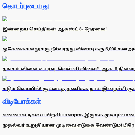
தொடர்புடையது
இன்றைய செய்திகள் ஆகஸ்ட் 8- நேரலை!
ஒகேனக்கல்லுக்கு நீா்வரத்து வினாடிக்கு 6,000 கனஅட
தங்கம் விலை உயர்வு: வெள்ளி விலை? -ஆக. 8 நிலவர
கடும் வெய்யில்! சூட்டைத் தணிக்க நாய் இறைச்சி சூப
விடியோக்கள்
என்னால் நல்ல பயிற்சியாளராக இருக்க முடியும்: மன
முதல்வர் உறுதியான முடிவை எடுக்க வேண்டும்! பிரேமல