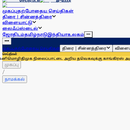
செய்தி மடல்
இ-பேப்பர்
முகப்பு
தற்போதைய செய்திகள்
திரை | சின்னத்திரை
விளையாட்டு
லைஃப்ஸ்டைல்
ஜோதிடம்
தமிழ்நாடு
இந்தியா
உலகம்
திரை | சின்னத்திரை
விளைய
முகப்பு
தற்போதைய செய்திகள்
செய்திகள்
திமுக நிலைப்பாட்டை அறிய தவெகவுக்கு காங்கிரஸ் அழுத்தம்: அ
முகப்பு
/
நாமக்கல்