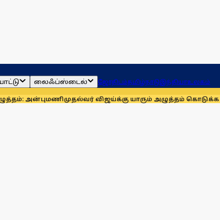
ாட்டு
லைஃப்ஸ்டைல்
ஜோதிடம்
தமிழ்நாடு
இந்தியா
உலகம்
ன்புமணி
முதல்வர் விஜய்க்கு யாரும் அழுத்தம் கொடுக்க முடியாது: 