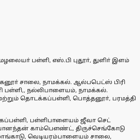
ழலையா் பள்ளி, எஸ்.பி புதூா், துளிா் இளம்
னூா் சாலை, நாமக்கல். ஆல்பபெட்ஸ் பிரி
 பள்ளி,, நல்லிபாளையம், நாமக்கல்.
 மற்றும் தொடக்கப்பள்ளி, பொத்தனூா், பரமத்தி
கப்பள்ளி, பள்ளிபாளையம் ஜீவா செட்
ஷ்வானந்தன் காம்பௌண்ட், திருச்செங்கோடு
லாங்காடு, வெடியரம்பாளையம் சாலை,