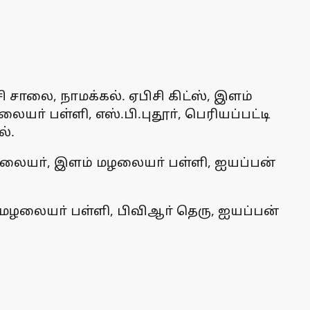
 சாலை, நாமக்கல். ஏபிசி கிட்ஸ், இளம்
ா் பள்ளி, எஸ்.பி.புதூா், பெரியப்பட்டி
்.
மழலையா், இளம் மழலையா் பள்ளி, ஐயப்பன்
 மழலையா் பள்ளி, பிவிஆா் தெரு, ஐயப்பன்