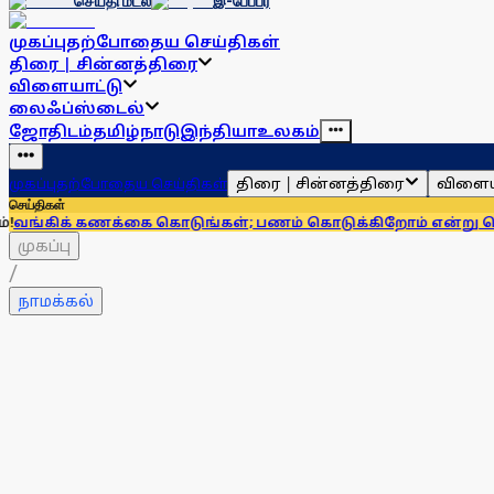
செய்தி மடல்
இ-பேப்பர்
முகப்பு
தற்போதைய செய்திகள்
திரை | சின்னத்திரை
விளையாட்டு
லைஃப்ஸ்டைல்
ஜோதிடம்
தமிழ்நாடு
இந்தியா
உலகம்
திரை | சின்னத்திரை
விளைய
முகப்பு
தற்போதைய செய்திகள்
செய்திகள்
கணக்கை கொடுங்கள்; பணம் கொடுக்கிறோம் என்று சொன்னால்... 
முகப்பு
/
நாமக்கல்