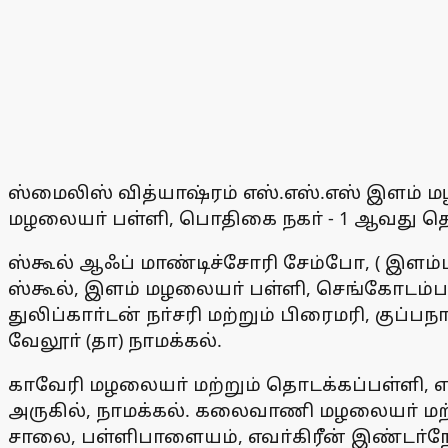
ஸ்மைலிஸ் வித்யாஷ்ரம் எஸ்.எஸ்.எஸ் இளம் மழல
மழலையா் பள்ளி, பொதிகை நகா் - 1 ஆவது தெரு
ஸ்கூல் ஆஃப் மாண்டிச்சோரி சேம்போ, ( இளம்
ஸ்கூல், இளம் மழலையா் பள்ளி, செங்கோடம்பாள
துலிப்காா்டன் நா்சரி மற்றும் பிரைமரி, குப
வேலூா் (தா) நாமக்கல்.
காவேரி மழலையா் மற்றும் தொடக்கப்பள்ளி, எ
அருகில், நாமக்கல். கலைவாணி மழலையா் மற்ற
சாலை, பள்ளிபாளையம், எவா்கிரீன் இண்டா்