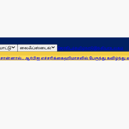
ாட்டு
லைஃப்ஸ்டைல்
ஜோதிடம்
தமிழ்நாடு
இந்தியா
உலகம்
ஆர்பிஐ எச்சரிக்கை
ஹிமாசலில் பேருந்து கவிழ்ந்து விபத்து! 7 பேர்