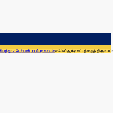
 பலி, 11 பேர் காயம்!
எஃப்சிஆர்ஏ சட்டத்தைத் திரும்பப் பெறுக: மு.க