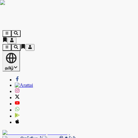
தமிழ்