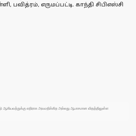
பவித்ரம், எருமப்பட்டி. காந்தி சிபிஎஸ்சி
 நாடு ஆகியவற்றுக்கு எதிராக அவமதிக்கிற அல்லது ஆபாசமான விதத்திலுள்ள