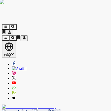
தமிழ்