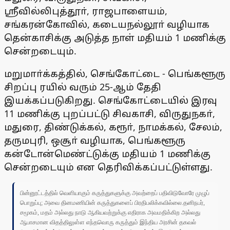
ஸ்ரீவில்லிபுத்தூா், ராஜபாளையம்,
சங்கரன்கோவில், கடையநல்லூா் வழியாக
தென்காசிக்கு அடுத்த நாள் மதியம் 1 மணிக்கு
சென்றடையும்.
மறுமாா்க்கத்தில், செங்கோட்டை - பெங்களூரு
சிறப்பு ரயில் வரும் 25-ஆம் தேதி
இயக்கப்படுகிறது. செங்கோட்டையில் இரவு
11 மணிக்கு புறப்பட்டு சிவகாசி, விருதுநகா்,
மதுரை, திண்டுக்கல், கரூா், நாமக்கல், சேலம்,
தருமபுரி, ஒசூா் வழியாக, பெங்களூரு
கன்டோன்மெண்ட்டுக்கு மதியம் 1 மணிக்கு
சென்றடையும் என தெரிவிக்கப்பட்டுள்ளது.
பின்னூட்டத்தில் வெளியாகும் கருத்துகளுக்கு அவற்றைப் பதிவிடுவோரே முழுப்
பொறுப்பு; அவை தினமணியின் கருத்துகளைப் பிரதிபலிக்கவில்லை.தனிநபர்,
சமூகம், மதம் அல்லது நாடு ஆகியவற்றுக்கு எதிராக அவமதிக்கிற அல்லது
ஆபாசமான விதத்திலுள்ள எந்தவொரு கருத்தும் இந்திய அரசின் தகவல்