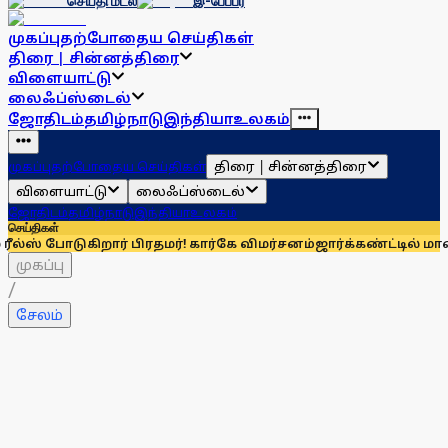
செய்தி மடல்
இ-பேப்பர்
முகப்பு
தற்போதைய செய்திகள்
திரை | சின்னத்திரை
விளையாட்டு
லைஃப்ஸ்டைல்
ஜோதிடம்
தமிழ்நாடு
இந்தியா
உலகம்
திரை | சின்னத்திரை
முகப்பு
தற்போதைய செய்திகள்
விளையாட்டு
லைஃப்ஸ்டைல்
ஜோதிடம்
தமிழ்நாடு
இந்தியா
உலகம்
செய்திகள்
ிறார் பிரதமர்! கார்கே விமர்சனம்
ஜார்க்கண்ட்டில் மாணவர்கள் ம
முகப்பு
/
சேலம்