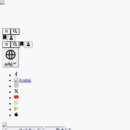
தமிழ்