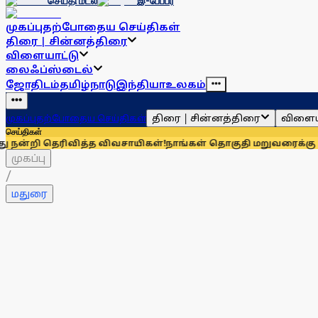
செய்தி மடல்
இ-பேப்பர்
முகப்பு
தற்போதைய செய்திகள்
திரை | சின்னத்திரை
விளையாட்டு
லைஃப்ஸ்டைல்
ஜோதிடம்
தமிழ்நாடு
இந்தியா
உலகம்
திரை | சின்னத்திரை
விளைய
முகப்பு
தற்போதைய செய்திகள்
செய்திகள்
ிவித்த விவசாயிகள்!
நாங்கள் தொகுதி மறுவரைக்கு முழுவதும் எத
முகப்பு
/
மதுரை