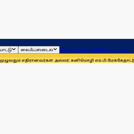
ாட்டு
லைஃப்ஸ்டைல்
ஜோதிடம்
தமிழ்நாடு
இந்தியா
உலகம்
ிரானவர்கள் அல்லர்: கனிமொழி எம்.பி.
மேக்கேதாட்டு பிரச்னையை 