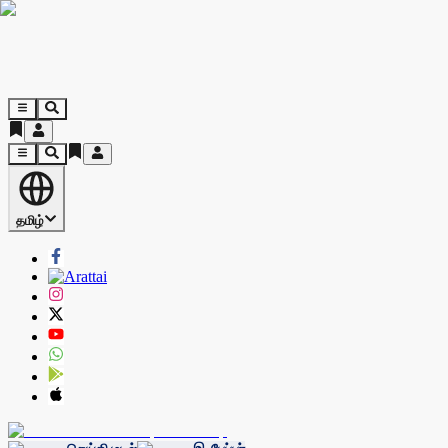
தமிழ்