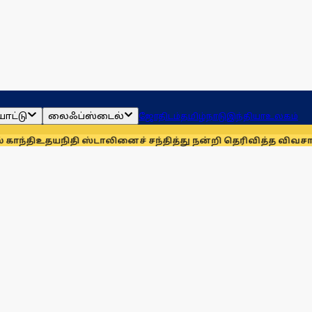
ாட்டு
லைஃப்ஸ்டைல்
ஜோதிடம்
தமிழ்நாடு
இந்தியா
உலகம்
ிதி ஸ்டாலினைச் சந்தித்து நன்றி தெரிவித்த விவசாயிகள்!
நாங்