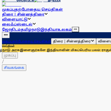
செய்தி மடல்
இ-பேப்பர்
முகப்பு
தற்போதைய செய்திகள்
திரை | சின்னத்திரை
விளையாட்டு
லைஃப்ஸ்டைல்
ஜோதிடம்
தமிழ்நாடு
இந்தியா
உலகம்
திரை | சின்னத்திரை
விளைய
முகப்பு
தற்போதைய செய்திகள்
செய்திகள்
இளைஞர்களே இந்தியாவின் மிகப்பெரிய பலம்: ராகுல் காந்தி
உதயந
முகப்பு
/
சிவகங்கை