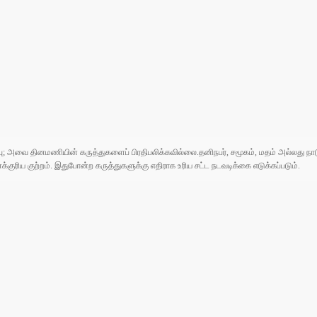
ுப்பு; அவை தினமணியின் கருத்துகளைப் பிரதிபலிக்கவில்லை.தனிநபர், சமூகம், மதம் அல்லது
ரிய குற்றம். இதுபோன்ற கருத்துகளுக்கு எதிராக உரிய சட்ட நடவடிக்கை எடுக்கப்படும்.