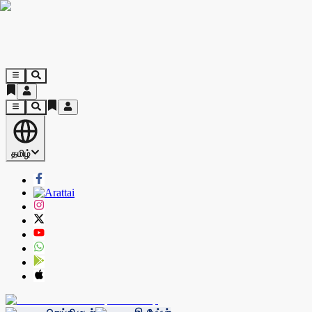
தமிழ்