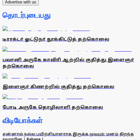
Advertise with us
தொடர்புடையது
டிராக்டா் ஓட்டுநா் தூக்கிட்டுத் தற்கொலை
பவானி அருகே காவிரி ஆற்றில் குதித்து இளைஞா்
தற்கொலை
இளைஞா் கிணற்றில் குதித்து தற்கொலை
போடி அருகே தொழிலாளி தற்கொலை
விடியோக்கள்
என்னால் நல்ல பயிற்சியாளராக இருக்க முடியும்: மனம் திறந்த
ரஹானே | Rahane |