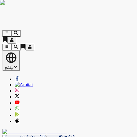
தமிழ்