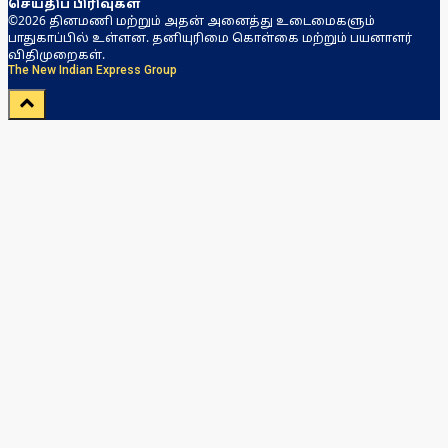
செய்திப் பிரிவுகள்
©2026 தினமணி மற்றும் அதன் அனைத்து உடைமைகளும்
பாதுகாப்பில் உள்ளன. தனியுரிமை கொள்கை மற்றும் பயனாளர்
விதிமுறைகள்.
The New Indian Express Group