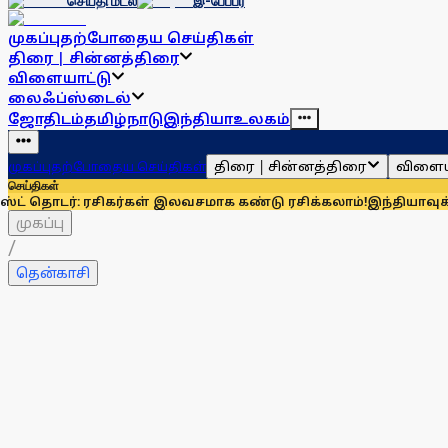
செய்தி மடல்
இ-பேப்பர்
முகப்பு
தற்போதைய செய்திகள்
திரை | சின்னத்திரை
விளையாட்டு
லைஃப்ஸ்டைல்
ஜோதிடம்
தமிழ்நாடு
இந்தியா
உலகம்
திரை | சின்னத்திரை
விளைய
முகப்பு
தற்போதைய செய்திகள்
செய்திகள்
: ரசிகர்கள் இலவசமாக கண்டு ரசிக்கலாம்!
இந்தியாவுக்கு 67% எல்
முகப்பு
/
தென்காசி