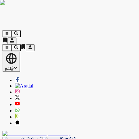
தமிழ்