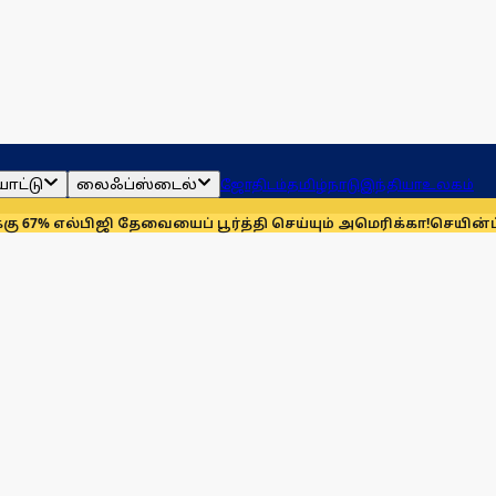
ாட்டு
லைஃப்ஸ்டைல்
ஜோதிடம்
தமிழ்நாடு
இந்தியா
உலகம்
பிஜி தேவையைப் பூர்த்தி செய்யும் அமெரிக்கா!
செயின்ட் லூயிஸ் ரே