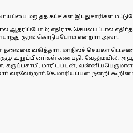
ய்ப்பை மறுத்த கட்சிகள் இடதுசாரிகள் மட்டும
் ஆதரிப்போம்; எதிராக செயல்பட்டால் எதிா்த்
ா்ந்து குரல் கொடுப்போம் என்றாா் அவா்.
் தலைமை வகித்தாா். மாநிலச் செயலா் பெ.சண்ம
குழு உறுப்பினா்கள் கணபதி, வேலுமயில், அயூப
 கருப்பசாமி, மாரியப்பன், வன்னியபெருமாள்
் வரவேற்றாா்.கே.மாரியப்பன் நன்றி கூறினா