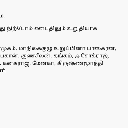
ே.
து நிற்போம் என்பதிலும் உறுதியாக
ுகம், மாநிலக்குழு உறுப்பினா் பாஸ்கரன்,
்கான், குணசீலன், தங்கம், அசோக்ராஜ்,
, கனகராஜ், மேனகா, கிருஷ்ணமூா்த்தி
ா்.