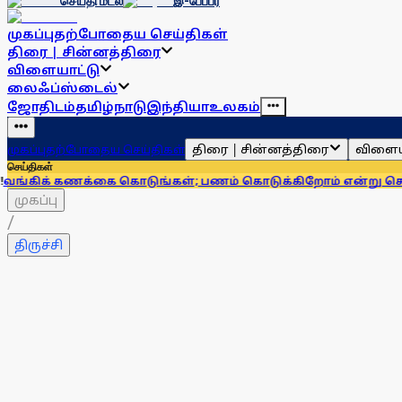
செய்தி மடல்
இ-பேப்பர்
முகப்பு
தற்போதைய செய்திகள்
திரை | சின்னத்திரை
விளையாட்டு
லைஃப்ஸ்டைல்
ஜோதிடம்
தமிழ்நாடு
இந்தியா
உலகம்
திரை | சின்னத்திரை
விளைய
முகப்பு
தற்போதைய செய்திகள்
செய்திகள்
கணக்கை கொடுங்கள்; பணம் கொடுக்கிறோம் என்று சொன்னால்... 
முகப்பு
/
திருச்சி