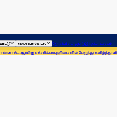
ாட்டு
லைஃப்ஸ்டைல்
ஜோதிடம்
தமிழ்நாடு
இந்தியா
உலகம்
ஆர்பிஐ எச்சரிக்கை
ஹிமாசலில் பேருந்து கவிழ்ந்து விபத்து! 7 பேர்