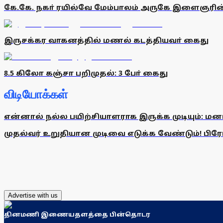
கே.கே. நகா் ரயில்வே மேம்பாலம் அருகே இளைஞரின் ச
இருசக்கர வாகனத்தில் மணல் கடத்தியவா் கைது
8.5 கிலோ கஞ்சா பறிமுதல்: 3 போ் கைது
விடியோக்கள்
என்னால் நல்ல பயிற்சியாளராக இருக்க முடியும்: மன
முதல்வர் உறுதியான முடிவை எடுக்க வேண்டும்! பிரேமல
Advertise with us
தினமணி இணையதளத்தை பின்தொடர