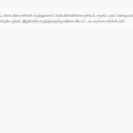
ுப்பு; அவை தினமணியின் கருத்துகளைப் பிரதிபலிக்கவில்லை.தனிநபர், சமூகம், மதம் அல்லது
ரிய குற்றம். இதுபோன்ற கருத்துகளுக்கு எதிராக உரிய சட்ட நடவடிக்கை எடுக்கப்படும்.