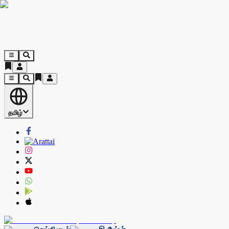
தமிழ்