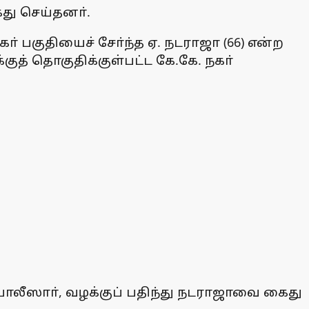
து செய்தனா்.
ா் பகுதியைச் சோ்ந்த ஏ. நடராஜா (66) என்ற
்குத் தொகுதிக்குள்பட்ட கே.கே. நகா்
போலீஸாா், வழக்குப் பதிந்து நடராஜாவை கைது