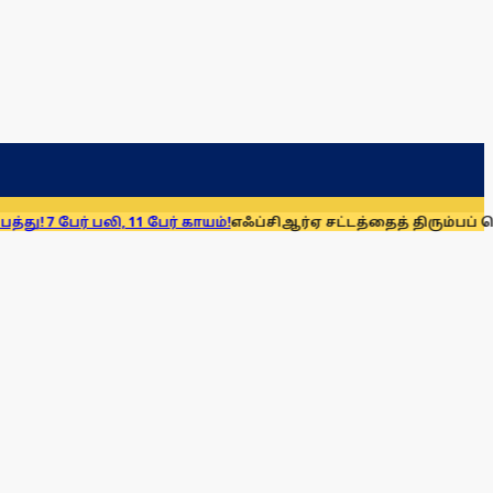
 பலி, 11 பேர் காயம்!
எஃப்சிஆர்ஏ சட்டத்தைத் திரும்பப் பெறுக: மு.